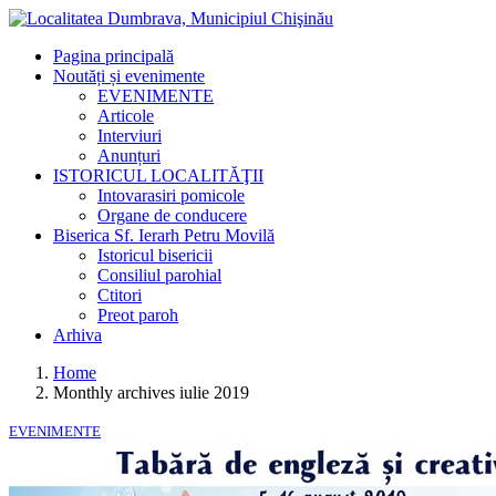
Pagina principală
Noutăți și evenimente
EVENIMENTE
Articole
Interviuri
Anunțuri
ISTORICUL LOCALITĂŢII
Intovarasiri pomicole
Organe de conducere
Biserica Sf. Ierarh Petru Movilă
Istoricul bisericii
Consiliul parohial
Ctitori
Preot paroh
Arhiva
Home
Monthly archives iulie 2019
EVENIMENTE