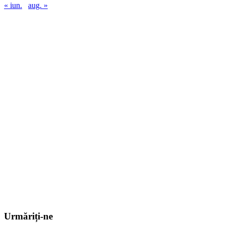
« iun.
aug. »
Urmăriți-ne