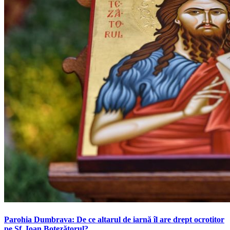
Parohia Dumbrava: De ce altarul de iarnă îl are drept ocrotitor
pe Sf. Ioan Botezătorul?