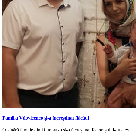
Familia Vdovicenco și-a încreștinat flăcăul
O tânără familie din Dumbrava și-a încreștinat feciorașul. I-au ales…