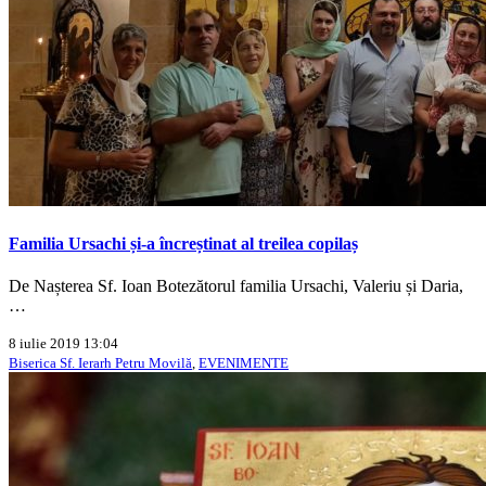
Familia Ursachi și-a încreștinat al treilea copilaș
De Nașterea Sf. Ioan Botezătorul familia Ursachi, Valeriu și Daria,
…
8 iulie 2019 13:04
Biserica Sf. Ierarh Petru Movilă
,
EVENIMENTE