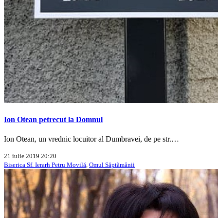
Ion Otean petrecut la Domnul
Ion Otean, un vrednic locuitor al Dumbravei, de pe str.…
21 iulie 2019 20:20
Biserica Sf. Ierarh Petru Movilă
,
Omul Săptămânii