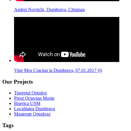
Andrei Novitchi, Dumbrava, Chisinau
Vine Mos Craciun la Dumbrava, 07.01.2017 (I)
Our Projects
Tineretul Ortodox
Preot Octavian Moșin
Biserica USM
Localitatea Dumbrava
Masterate Ortodoxe
Tags