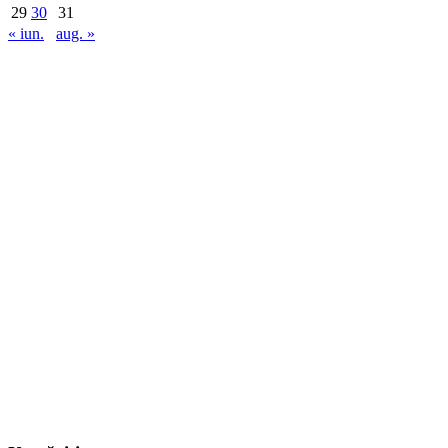
29
30
31
« iun.
aug. »