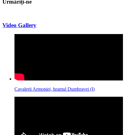
Urmăriți-ne
Video Gallery
Cavalerii Armoniei, hramul Dumbravei (I)