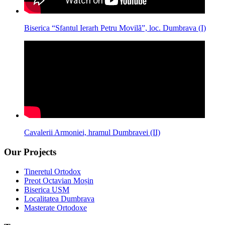
Biserica “Sfantul Ierarh Petru Movilã”, loc. Dumbrava (I)
Cavalerii Armoniei, hramul Dumbravei (II)
Our Projects
Tineretul Ortodox
Preot Octavian Moșin
Biserica USM
Localitatea Dumbrava
Masterate Ortodoxe