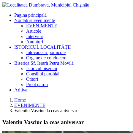
Pagina principală
Noutăți și evenimente
EVENIMENTE
Articole
Interviuri
Anunțuri
ISTORICUL LOCALITĂŢII
Intovarasiri pomicole
Organe de conducere
Biserica Sf. Ierarh Petru Movilă
Istoricul bisericii
Consiliul parohial
Ctitori
Preot paroh
Arhiva
Home
EVENIMENTE
Valentin Vasciuc la ceas aniversar
Valentin Vasciuc la ceas aniversar