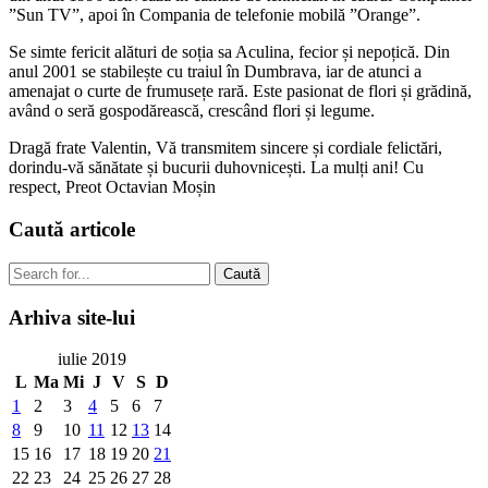
”Sun TV”, apoi în Compania de telefonie mobilă ”Orange”.
Se simte fericit alături de soția sa Aculina, fecior și nepoțică. Din
anul 2001 se stabilește cu traiul în Dumbrava, iar de atunci a
amenajat o curte de frumusețe rară. Este pasionat de flori și grădină,
având o seră gospodărească, crescând flori și legume.
Dragă frate Valentin, Vă transmitem sincere și cordiale felictări,
dorindu-vă sănătate și bucurii duhovnicești. La mulți ani! Cu
respect, Preot Octavian Moșin
Caută
articole
Caută
Arhiva
site-lui
iulie 2019
L
Ma
Mi
J
V
S
D
1
2
3
4
5
6
7
8
9
10
11
12
13
14
15
16
17
18
19
20
21
22
23
24
25
26
27
28