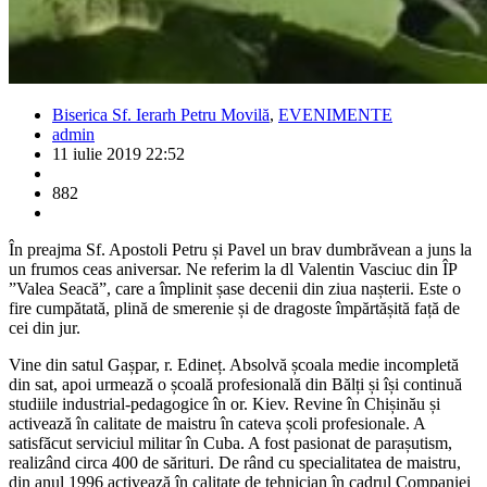
Biserica Sf. Ierarh Petru Movilă
,
EVENIMENTE
admin
11 iulie 2019 22:52
882
În preajma Sf. Apostoli Petru și Pavel un brav dumbrăvean a juns la
un frumos ceas aniversar. Ne referim la dl Valentin Vasciuc din ÎP
”Valea Seacă”, care a împlinit șase decenii din ziua nașterii. Este o
fire cumpătată, plină de smerenie și de dragoste împărtășită față de
cei din jur.
Vine din satul Gașpar, r. Edineț. Absolvă școala medie incompletă
din sat, apoi urmează o școală profesională din Bălți și își continuă
studiile industrial-pedagogice în or. Kiev. Revine în Chișinău și
activează în calitate de maistru în cateva școli profesionale. A
satisfăcut serviciul militar în Cuba. A fost pasionat de parașutism,
realizând circa 400 de sărituri. De rând cu specialitatea de maistru,
din anul 1996 activează în calitate de tehnician în cadrul Companiei