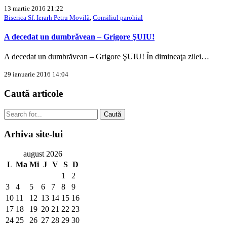
13 martie 2016 21:22
Biserica Sf. Ierarh Petru Movilă
,
Consiliul parohial
A decedat un dumbrăvean – Grigore ŞUIU!
A decedat un dumbrăvean – Grigore ŞUIU! În dimineaţa zilei…
29 ianuarie 2016 14:04
Caută
articole
Caută
Arhiva
site-lui
august 2026
L
Ma
Mi
J
V
S
D
1
2
3
4
5
6
7
8
9
10
11
12
13
14
15
16
17
18
19
20
21
22
23
24
25
26
27
28
29
30