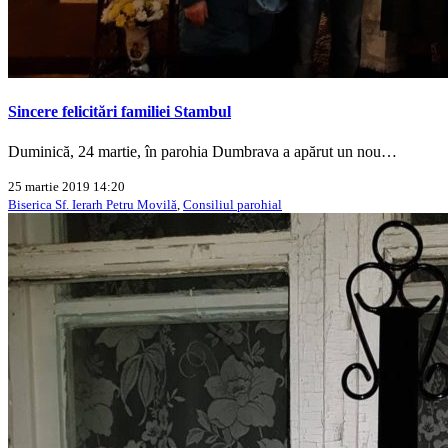
Sincere felicitări familiei Stambul
Duminică, 24 martie, în parohia Dumbrava a apărut un nou…
25 martie 2019 14:20
Biserica Sf. Ierarh Petru Movilă
,
Consiliul parohial