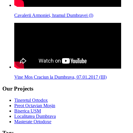
Cavalerii Armoniei, hramul Dumbravei (I)
Vine Mos Craciun la Dumbrava, 07.01.2017 (III)
Our Projects
Tineretul Ortodox
Preot Octavian Moșin
Biserica USM
Localitatea Dumbrava
Masterate Ortodoxe
Tags