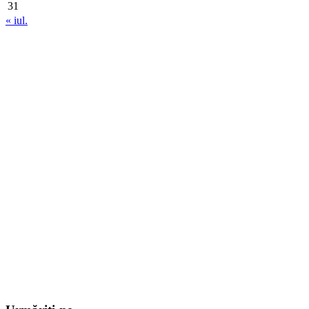
31
« iul.