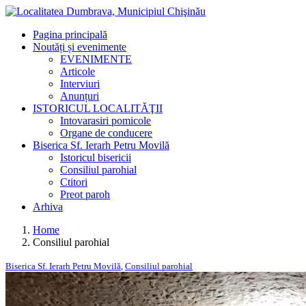
Pagina principală
Noutăți și evenimente
EVENIMENTE
Articole
Interviuri
Anunțuri
ISTORICUL LOCALITĂŢII
Intovarasiri pomicole
Organe de conducere
Biserica Sf. Ierarh Petru Movilă
Istoricul bisericii
Consiliul parohial
Ctitori
Preot paroh
Arhiva
Home
Consiliul parohial
Biserica Sf. Ierarh Petru Movilă
,
Consiliul parohial