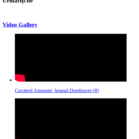
Urmăriți-ne
Video Gallery
Cavalerii Armoniei, hramul Dumbravei (II)