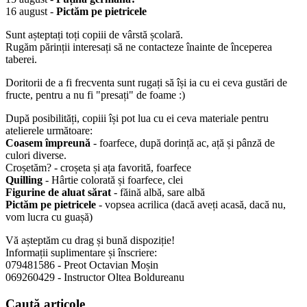
16 august -
Pictăm pe pietricele
Sunt așteptați toți copiii de vârstă școlară.
Rugăm părinții interesați să ne contacteze înainte de începerea
taberei.
Doritorii de a fi frecventa sunt rugați să își ia cu ei ceva gustări de
fructe, pentru a nu fi "presați" de foame :)
După posibilități, copiii își pot lua cu ei ceva materiale pentru
atelierele următoare:
Coasem împreună
- foarfece, după dorință ac, ață și pânză de
culori diverse.
Croșetăm? - croșeta și ața favorită, foarfece
Quilling
- Hârtie colorată și foarfece, clei
Figurine de aluat sărat
- făină albă, sare albă
Pictăm pe pietricele
- vopsea acrilica (dacă aveți acasă, dacă nu,
vom lucra cu guașă)
Vă așteptăm cu drag și bună dispoziție!
Informații suplimentare și înscriere:
079481586 - Preot Octavian Moșin
069260429 - Instructor Oltea Boldureanu
Caută
articole