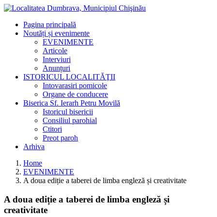
Pagina principală
Noutăți și evenimente
EVENIMENTE
Articole
Interviuri
Anunțuri
ISTORICUL LOCALITĂŢII
Intovarasiri pomicole
Organe de conducere
Biserica Sf. Ierarh Petru Movilă
Istoricul bisericii
Consiliul parohial
Ctitori
Preot paroh
Arhiva
Home
EVENIMENTE
A doua ediție a taberei de limba engleză și creativitate
A doua ediție a taberei de limba engleză și
creativitate