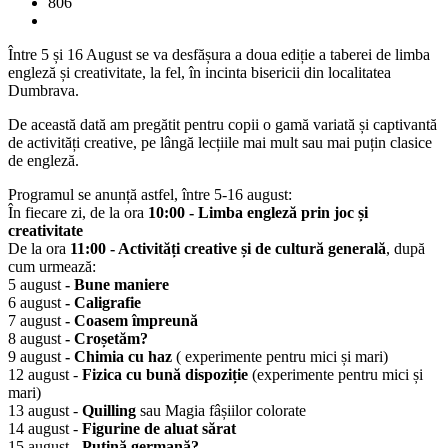
806
Între 5 și 16 August se va desfășura a doua ediție a taberei de limba
engleză și creativitate, la fel, în incinta bisericii din localitatea
Dumbrava.
De această dată am pregătit pentru copii o gamă variată și captivantă
de activități creative, pe lângă lecțiile mai mult sau mai puțin clasice
de engleză.
Programul se anunță astfel, între 5-16 august:
În fiecare zi, de la ora
10:00 - Limba engleză prin joc și
creativitate
De la ora
11:00 - Activități creative și de cultură generală
, după
cum urmează:
5 august
- Bune maniere
6 august
- Caligrafie
7 august
- Coasem împreună
8 august
- Croșetăm?
9 august
- Chimia cu haz
( experimente pentru mici și mari)
12 august -
Fizica cu bună dispoziție
(experimente pentru mici și
mari)
13 august -
Quilling
sau Magia fâșiilor colorate
14 august -
Figurine de aluat sărat
15 august -
Puțină germană?