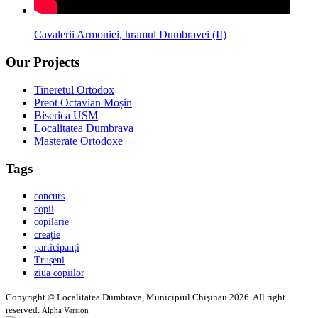
Cavalerii Armoniei, hramul Dumbravei (II)
Our Projects
Tineretul Ortodox
Preot Octavian Moșin
Biserica USM
Localitatea Dumbrava
Masterate Ortodoxe
Tags
concurs
copii
copilărie
creație
participanți
Trușeni
ziua copiilor
Copyright © Localitatea Dumbrava, Municipiul Chişinău 2026. All right
reserved.
Alpha Version