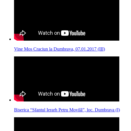
Vine Mos Craciun la Dumbrava, 07.01.2017 (III)
Biserica “Sfantul Ierarh Petru Movilã”, loc. Dumbrava (I)