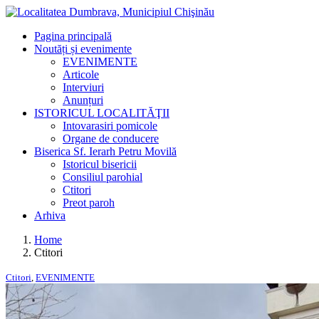
Pagina principală
Noutăți și evenimente
EVENIMENTE
Articole
Interviuri
Anunțuri
ISTORICUL LOCALITĂŢII
Intovarasiri pomicole
Organe de conducere
Biserica Sf. Ierarh Petru Movilă
Istoricul bisericii
Consiliul parohial
Ctitori
Preot paroh
Arhiva
Home
Ctitori
Ctitori
,
EVENIMENTE