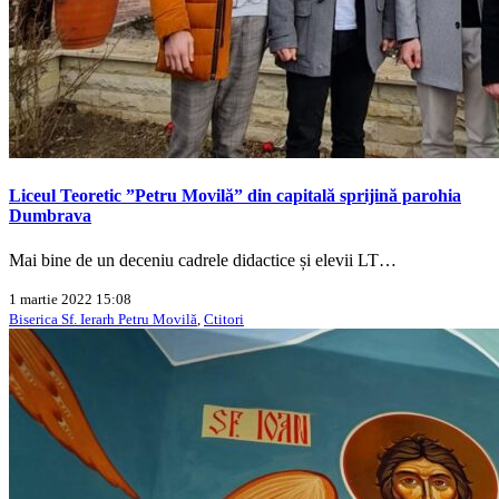
Liceul Teoretic ”Petru Movilă” din capitală sprijină parohia
Dumbrava
Mai bine de un deceniu cadrele didactice și elevii LT…
1 martie 2022 15:08
Biserica Sf. Ierarh Petru Movilă
,
Ctitori