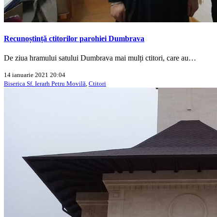
Recunoștință ctitorilor parohiei Dumbrava
De ziua hramului satului Dumbrava mai mulți ctitori, care au…
14 ianuarie 2021 20:04
Biserica Sf. Ierarh Petru Movilă
,
Ctitori