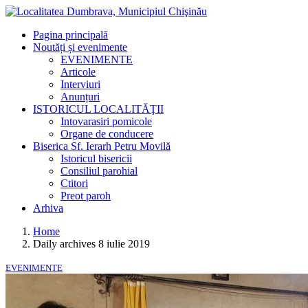
Pagina principală
Noutăți și evenimente
EVENIMENTE
Articole
Interviuri
Anunțuri
ISTORICUL LOCALITĂŢII
Intovarasiri pomicole
Organe de conducere
Biserica Sf. Ierarh Petru Movilă
Istoricul bisericii
Consiliul parohial
Ctitori
Preot paroh
Arhiva
Home
Daily archives 8 iulie 2019
EVENIMENTE