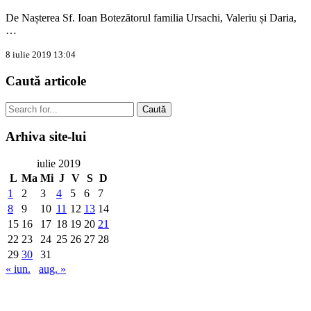
De Nașterea Sf. Ioan Botezătorul familia Ursachi, Valeriu și Daria,
…
8 iulie 2019 13:04
Caută
articole
Caută
Arhiva
site-lui
iulie 2019
L
Ma
Mi
J
V
S
D
1
2
3
4
5
6
7
8
9
10
11
12
13
14
15
16
17
18
19
20
21
22
23
24
25
26
27
28
29
30
31
« iun.
aug. »