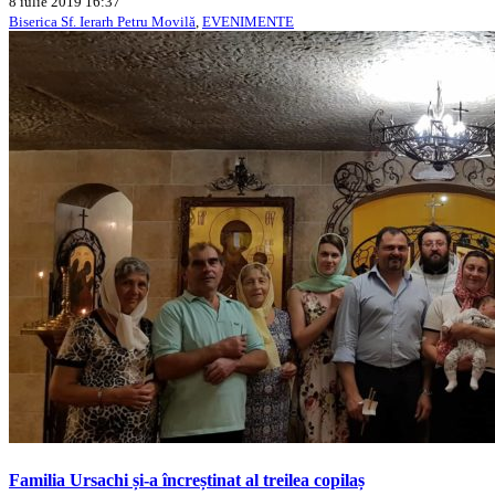
8 iulie 2019 16:37
Biserica Sf. Ierarh Petru Movilă
,
EVENIMENTE
Familia Ursachi și-a încreștinat al treilea copilaș