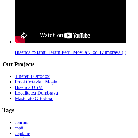
Biserica “Sfantul Ierarh Petru Movilã”, loc. Dumbrava (I)
Our Projects
Tineretul Ortodox
Preot Octavian Moșin
Biserica USM
Localitatea Dumbrava
Masterate Ortodoxe
Tags
concurs
copii
copilărie