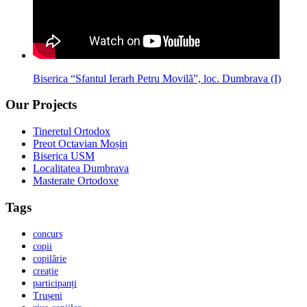
Biserica “Sfantul Ierarh Petru Movilã”, loc. Dumbrava (I)
Our Projects
Tineretul Ortodox
Preot Octavian Moșin
Biserica USM
Localitatea Dumbrava
Masterate Ortodoxe
Tags
concurs
copii
copilărie
creație
participanți
Trușeni