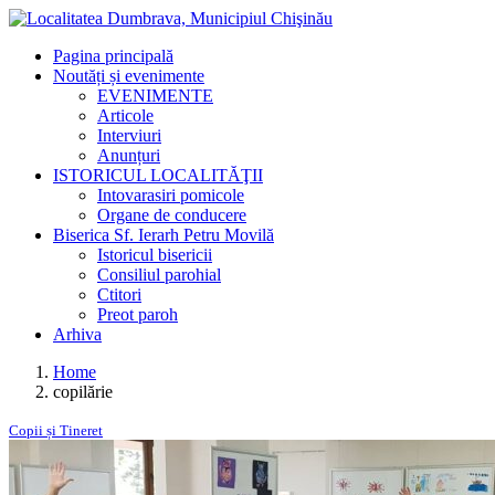
Pagina principală
Noutăți și evenimente
EVENIMENTE
Articole
Interviuri
Anunțuri
ISTORICUL LOCALITĂŢII
Intovarasiri pomicole
Organe de conducere
Biserica Sf. Ierarh Petru Movilă
Istoricul bisericii
Consiliul parohial
Ctitori
Preot paroh
Arhiva
Home
copilărie
Copii și Tineret