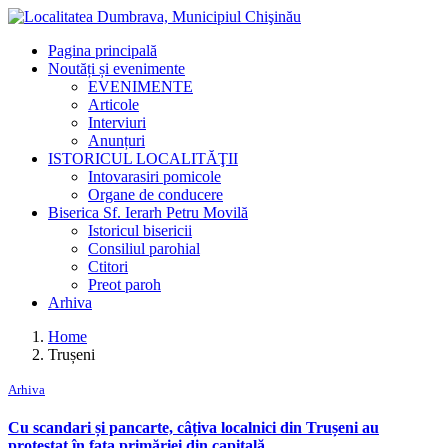
Pagina principală
Noutăți și evenimente
EVENIMENTE
Articole
Interviuri
Anunțuri
ISTORICUL LOCALITĂŢII
Intovarasiri pomicole
Organe de conducere
Biserica Sf. Ierarh Petru Movilă
Istoricul bisericii
Consiliul parohial
Ctitori
Preot paroh
Arhiva
Home
Trușeni
Arhiva
Cu scandari și pancarte, câțiva localnici din Trușeni au
protestat în fața primăriei din capitală