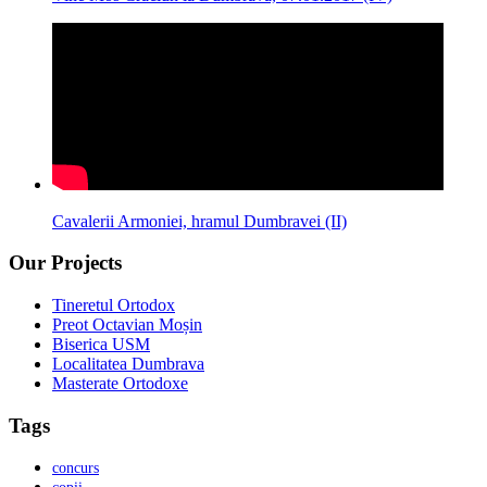
Cavalerii Armoniei, hramul Dumbravei (II)
Our Projects
Tineretul Ortodox
Preot Octavian Moșin
Biserica USM
Localitatea Dumbrava
Masterate Ortodoxe
Tags
concurs