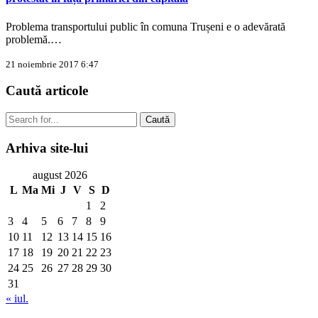
Problema transportului public în comuna Trușeni e o adevărată
problemă.…
21 noiembrie 2017 6:47
Caută
articole
Caută
Arhiva
site-lui
august 2026
L
Ma
Mi
J
V
S
D
1
2
3
4
5
6
7
8
9
10
11
12
13
14
15
16
17
18
19
20
21
22
23
24
25
26
27
28
29
30
31
« iul.