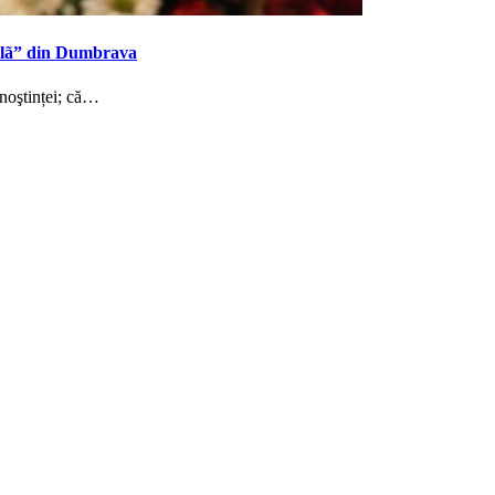
vilã” din Dumbrava
noştinței; că…