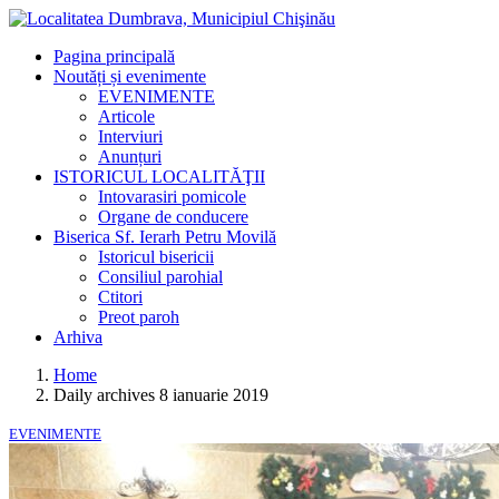
Pagina principală
Noutăți și evenimente
EVENIMENTE
Articole
Interviuri
Anunțuri
ISTORICUL LOCALITĂŢII
Intovarasiri pomicole
Organe de conducere
Biserica Sf. Ierarh Petru Movilă
Istoricul bisericii
Consiliul parohial
Ctitori
Preot paroh
Arhiva
Home
Daily archives 8 ianuarie 2019
EVENIMENTE