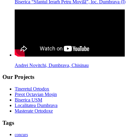
Biserica “Sfantul Ierarh Petru Movilã”, loc. Dumbrava (I)
Andrei Novitchi, Dumbrava, Chisinau
Our Projects
Tineretul Ortodox
Preot Octavian Moșin
Biserica USM
Localitatea Dumbrava
Masterate Ortodoxe
Tags
concurs