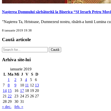
Nașterea Domnului sărbătorită la Biserica “Sf Ierarh Petru Mo
”Naşterea Ta, Hristoase, Dumnezeul nostru, răsărit-a lumii Lumina cu
8 ianuarie 2019 19:38
Caută
articole
Caută
Arhiva
site-lui
ianuarie 2019
L
Ma
Mi
J
V
S
D
1
2
3
4
5
6
7
8
9
10
11
12
13
14
15
16
17
18
19
20
21
22
23
24
25
26
27
28
29
30
31
« dec.
feb. »