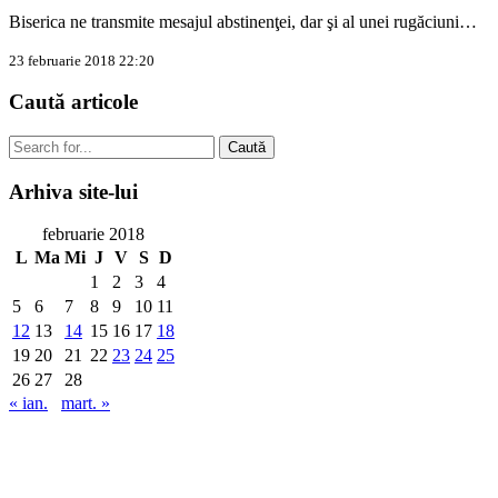
Biserica ne transmite mesajul abstinenţei, dar şi al unei rugăciuni…
23 februarie 2018 22:20
Caută
articole
Caută
Arhiva
site-lui
februarie 2018
L
Ma
Mi
J
V
S
D
1
2
3
4
5
6
7
8
9
10
11
12
13
14
15
16
17
18
19
20
21
22
23
24
25
26
27
28
« ian.
mart. »