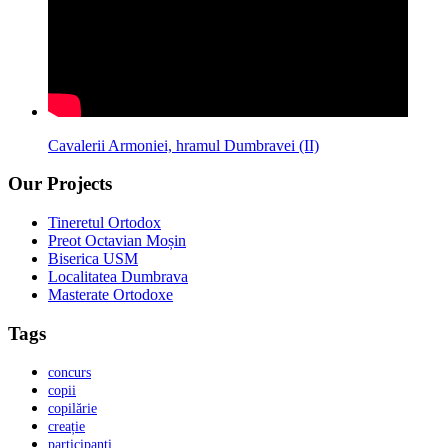
Cavalerii Armoniei, hramul Dumbravei (II)
Our Projects
Tineretul Ortodox
Preot Octavian Moșin
Biserica USM
Localitatea Dumbrava
Masterate Ortodoxe
Tags
concurs
copii
copilărie
creație
participanți