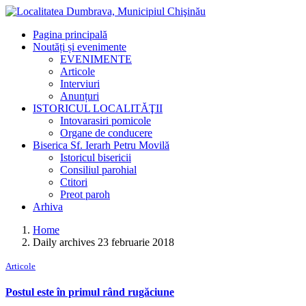
Pagina principală
Noutăți și evenimente
EVENIMENTE
Articole
Interviuri
Anunțuri
ISTORICUL LOCALITĂŢII
Intovarasiri pomicole
Organe de conducere
Biserica Sf. Ierarh Petru Movilă
Istoricul bisericii
Consiliul parohial
Ctitori
Preot paroh
Arhiva
Home
Daily archives 23 februarie 2018
Articole
Postul este în primul rând rugăciune