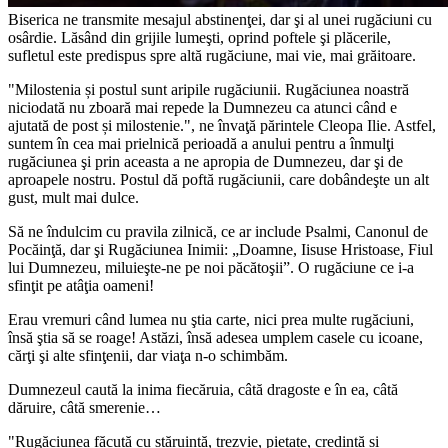
Biserica ne transmite mesajul abstinenţei, dar şi al unei rugăciuni cu
osârdie. Lăsând din grijile lumeşti, oprind poftele şi plăcerile,
sufletul este predispus spre altă rugăciune, mai vie, mai grăitoare.
"Milostenia și postul sunt aripile rugăciunii. Rugăciunea noastră
niciodată nu zboară mai repede la Dumnezeu ca atunci când e
ajutată de post și milostenie.", ne învaţă părintele Cleopa Ilie. Astfel,
suntem în cea mai prielnică perioadă a anului pentru a înmulţi
rugăciunea şi prin aceasta a ne apropia de Dumnezeu, dar şi de
aproapele nostru. Postul dă poftă rugăciunii, care dobândeşte un alt
gust, mult mai dulce.
Să ne îndulcim cu pravila zilnică, ce ar include Psalmi, Canonul de
Pocăinţă, dar şi Rugăciunea Inimii: „Doamne, Iisuse Hristoase, Fiul
lui Dumnezeu, miluieşte-ne pe noi păcătoşii”. O rugăciune ce i-a
sfinţit pe atâţia oameni!
Erau vremuri când lumea nu ştia carte, nici prea multe rugăciuni,
însă ştia să se roage! Astăzi, însă adesea umplem casele cu icoane,
cărţi şi alte sfinţenii, dar viaţa n-o schimbăm.
Dumnezeul caută la inima fiecăruia, câtă dragoste e în ea, câtă
dăruire, câtă smerenie…
"Rugăciunea făcută cu stăruință, trezvie, pietate, credință și