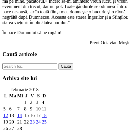
mă pe mine, păcătosul.» Încerc să-mi amintesc vreun lucru şi vreun
eveniment din trecut, dar nu pot. Toate gândurile se odihnesc într-o
pace nespusă, iar în toată fiinţa mea domneşte o bucurie şi o râvnă
negrăită după Dumnezeu. Aceasta este starea Îngerilor şi a Sfinţilor,
starea vieţuirii în plinătatea harului.”
În pace Domnului să ne rugăm!
Preot Octavian Moşin
Caută
articole
Caută
Arhiva
site-lui
februarie 2018
L
Ma
Mi
J
V
S
D
1
2
3
4
5
6
7
8
9
10
11
12
13
14
15
16
17
18
19
20
21
22
23
24
25
26
27
28