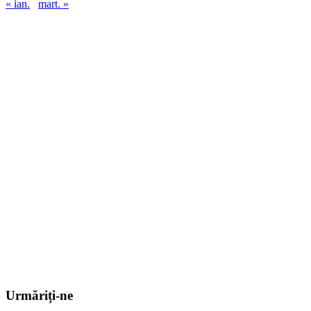
« ian.
mart. »
Urmăriți-ne