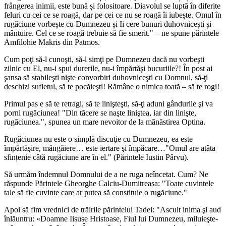
frângerea inimii, este bună și folositoare. Diavolul se luptă în diferite
feluri cu cei ce se roagă, dar pe cei ce nu se roagă îi iubește. Omul în
rugăciune vorbește cu Dumnezeu și Ii cere bunuri duhovnicești și
mântuire. Cel ce se roagă trebuie să fie smerit." – ne spune părintele
Amfilohie Makris din Patmos.
Cum poţi să-l cunoşti, să-l simţi pe Dumnezeu dacă nu vorbeşti
zilnic cu El, nu-i spui durerile, nu-i împărtăşi bucuriile?! În post ai
şansa să stabileşti nişte convorbiri duhovniceşti cu Domnul, să-ţi
deschizi sufletul, să te pocăieşti! Rămâne o nimica toată – să te rogi!
Primul pas e să te retragi, să te linişteşti, să-ţi aduni gândurile şi va
porni rugăciunea! "Din tăcere se naşte liniştea, iar din linişte,
rugăciunea.", spunea un mare nevoitor de la mănăstirea Optina.
Rugăciunea nu este o simplă discuţie cu Dumnezeu, ea este
împărtăşire, mângâiere… este iertare şi împăcare…"Omul are atâta
sfințenie câtă rugăciune are în el." (Părintele Iustin Pârvu).
Să urmăm îndemnul Domnului de a ne ruga neîncetat. Cum? Ne
răspunde Părintele Gheorghe Calciu-Dumitreasa: "Toate cuvintele
tale să fie cuvinte care ar putea să constituie o rugăciune."
Apoi să fim vrednici de trăirile părintelui Tadei: "Ascult inima şi aud
înlăuntru: «Doamne Iisuse Hristoase, Fiul lui Dumnezeu, miluieşte-