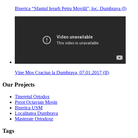
Biserica “Sfantul Ierarh Petru Movilã”, loc. Dumbrava (I)
Vine Mos Craciun la Dumbrava, 07.01.2017 (II)
Our Projects
Tineretul Ortodox
Preot Octavian Moșin
Biserica USM
Localitatea Dumbrava
Masterate Ortodoxe
Tags