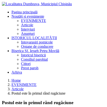
Pagina principală
Noutăți și evenimente
EVENIMENTE
Articole
Interviuri
Anunțuri
ISTORICUL LOCALITĂŢII
Intovarasiri pomicole
Organe de conducere
Biserica Sf. Ierarh Petru Movilă
Istoricul bisericii
Consiliul parohial
Ctitori
Preot paroh
Arhiva
Home
EVENIMENTE
Articole
Postul este în primul rând rugăciune
Postul este în primul rând rugăciune