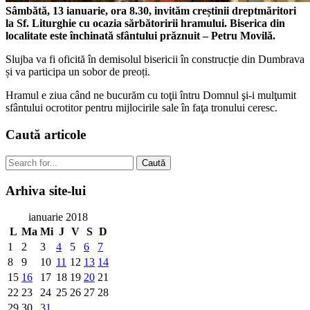
Sâmbătă, 13 ianuarie, ora 8.30, invităm creștinii dreptmăritori
la Sf. Liturghie cu ocazia sărbătoririi hramului. Biserica din
localitate este închinată sfântului prăznuit – Petru Movilă.
Slujba va fi oficită în demisolul bisericii în construcție din Dumbrava
și va participa un sobor de preoți.
Hramul e ziua când ne bucurăm cu toţii întru Domnul şi-i mulţumit
sfântului ocrotitor pentru mijlocirile sale în faţa tronului ceresc.
Caută
articole
Caută
Arhiva
site-lui
ianuarie 2018
L
Ma
Mi
J
V
S
D
1
2
3
4
5
6
7
8
9
10
11
12
13
14
15
16
17
18
19
20
21
22
23
24
25
26
27
28
29
30
31