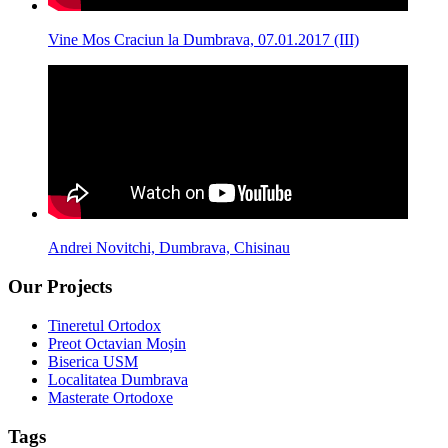
Vine Mos Craciun la Dumbrava, 07.01.2017 (III)
Andrei Novitchi, Dumbrava, Chisinau
Our Projects
Tineretul Ortodox
Preot Octavian Moșin
Biserica USM
Localitatea Dumbrava
Masterate Ortodoxe
Tags