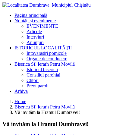
Pagina principală
Noutăți și evenimente
EVENIMENTE
Articole
Interviuri
Anunțuri
ISTORICUL LOCALITĂŢII
Intovarasiri pomicole
Organe de conducere
Biserica Sf. Ierarh Petru Movilă
Istoricul bisericii
Consiliul parohial
Ctitori
Preot paroh
Arhiva
Home
Biserica Sf. Ierarh Petru Movilă
Vă invităm la Hramul Dumbravei!
Vă invităm la Hramul Dumbravei!