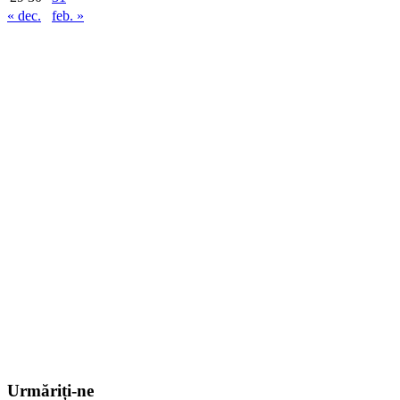
« dec.
feb. »
Urmăriți-ne