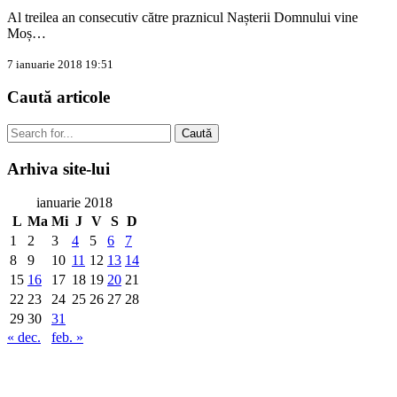
Al treilea an consecutiv către praznicul Nașterii Domnului vine
Moș…
7 ianuarie 2018 19:51
Caută
articole
Caută
Arhiva
site-lui
ianuarie 2018
L
Ma
Mi
J
V
S
D
1
2
3
4
5
6
7
8
9
10
11
12
13
14
15
16
17
18
19
20
21
22
23
24
25
26
27
28
29
30
31
« dec.
feb. »