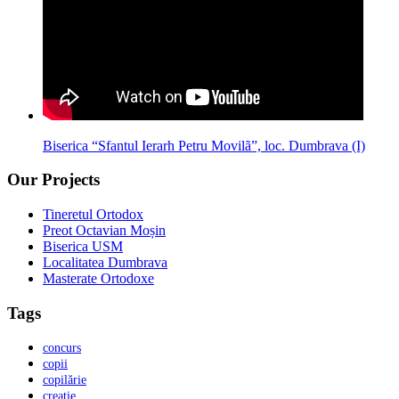
Biserica “Sfantul Ierarh Petru Movilã”, loc. Dumbrava (I)
Our Projects
Tineretul Ortodox
Preot Octavian Moșin
Biserica USM
Localitatea Dumbrava
Masterate Ortodoxe
Tags
concurs
copii
copilărie
creație