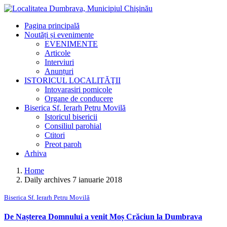
Pagina principală
Noutăți și evenimente
EVENIMENTE
Articole
Interviuri
Anunțuri
ISTORICUL LOCALITĂŢII
Intovarasiri pomicole
Organe de conducere
Biserica Sf. Ierarh Petru Movilă
Istoricul bisericii
Consiliul parohial
Ctitori
Preot paroh
Arhiva
Home
Daily archives 7 ianuarie 2018
Biserica Sf. Ierarh Petru Movilă
De Nașterea Domnului a venit Moș Crăciun la Dumbrava