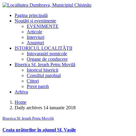
Pagina principală
Noutăți și evenimente
EVENIMENTE
Articole
Interviuri
Anunțuri
ISTORICUL LOCALITĂŢII
Intovarasiri pomicole
Organe de conducere
Biserica Sf. Ierarh Petru Movilă
Istoricul bisericii
Consiliul parohial
Ctitori
Preot paroh
Arhiva
Home
Daily archives 14 ianuarie 2018
Biserica Sf. Ierarh Petru Movilă
Ceata urătorilor în ajunul Sf. Vasile