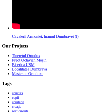
Cavalerii Armoniei, hramul Dumbravei (I)
Our Projects
Tineretul Ortodox
Preot Octavian Moșin
Biserica USM
Localitatea Dumbrava
Masterate Ortodoxe
Tags
concurs
copii
copilărie
creație
participanți