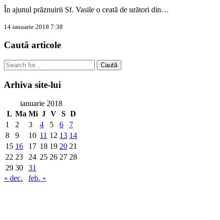
În ajunul prăznuirii Sf. Vasile o ceată de urători din…
14 ianuarie 2018 7:38
Caută
articole
Caută
Arhiva
site-lui
ianuarie 2018
L
Ma
Mi
J
V
S
D
1
2
3
4
5
6
7
8
9
10
11
12
13
14
15
16
17
18
19
20
21
22
23
24
25
26
27
28
29
30
31
« dec.
feb. »