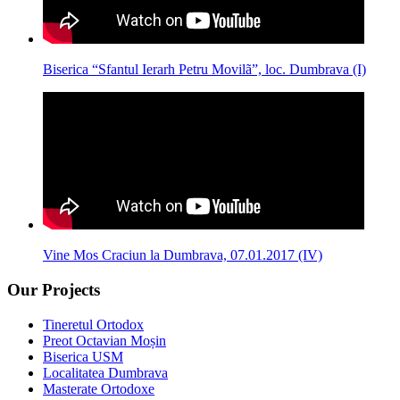
Biserica “Sfantul Ierarh Petru Movilã”, loc. Dumbrava (I)
Vine Mos Craciun la Dumbrava, 07.01.2017 (IV)
Our Projects
Tineretul Ortodox
Preot Octavian Moșin
Biserica USM
Localitatea Dumbrava
Masterate Ortodoxe