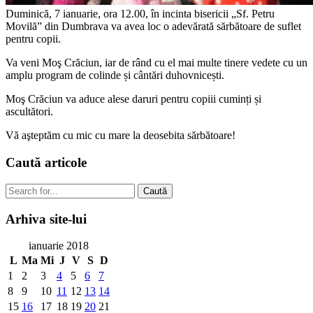
Duminică, 7 ianuarie, ora 12.00, în incinta bisericii „Sf. Petru
Movilă” din Dumbrava va avea loc o adevărată sărbătoare de suflet
pentru copii.
Va veni Moş Crăciun, iar de rând cu el mai multe tinere vedete cu un
amplu program de colinde și cântări duhovnicești.
Moş Crăciun va aduce alese daruri pentru copiii cuminți și
ascultători.
Vă aşteptăm cu mic cu mare la deosebita sărbătoare!
Caută
articole
Caută
Arhiva
site-lui
ianuarie 2018
L
Ma
Mi
J
V
S
D
1
2
3
4
5
6
7
8
9
10
11
12
13
14
15
16
17
18
19
20
21