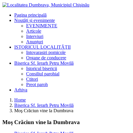
Pagina principală
Noutăți și evenimente
EVENIMENTE
Articole
Interviuri
Anunțuri
ISTORICUL LOCALITĂŢII
Intovarasiri pomicole
Organe de conducere
Biserica Sf. Ierarh Petru Movilă
Istoricul bisericii
Consiliul parohial
Ctitori
Preot paroh
Arhiva
Home
Biserica Sf. Ierarh Petru Movilă
Moş Crăciun vine la Dumbrava
Moş Crăciun vine la Dumbrava