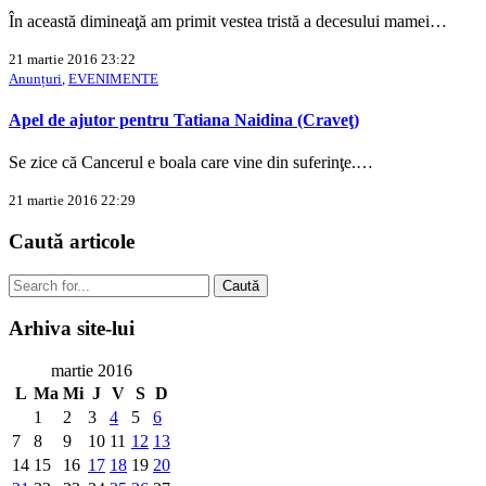
În această dimineaţă am primit vestea tristă a decesului mamei…
21 martie 2016 23:22
Anunțuri
,
EVENIMENTE
Apel de ajutor pentru Tatiana Naidina (Craveţ)
Se zice că Cancerul e boala care vine din suferinţe.…
21 martie 2016 22:29
Caută
articole
Caută
Arhiva
site-lui
martie 2016
L
Ma
Mi
J
V
S
D
1
2
3
4
5
6
7
8
9
10
11
12
13
14
15
16
17
18
19
20