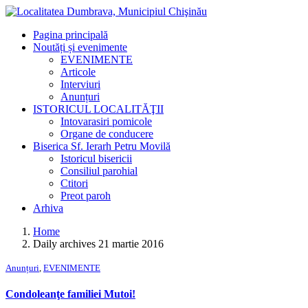
Pagina principală
Noutăți și evenimente
EVENIMENTE
Articole
Interviuri
Anunțuri
ISTORICUL LOCALITĂŢII
Intovarasiri pomicole
Organe de conducere
Biserica Sf. Ierarh Petru Movilă
Istoricul bisericii
Consiliul parohial
Ctitori
Preot paroh
Arhiva
Home
Daily archives 21 martie 2016
Anunțuri
,
EVENIMENTE
Condoleanţe familiei Mutoi!