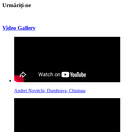
Urmăriți-ne
Video Gallery
Andrei Novitchi, Dumbrava, Chisinau