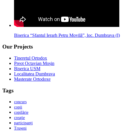
Biserica “Sfantul Ierarh Petru Movilã”, loc. Dumbrava (I)
Our Projects
Tineretul Ortodox
Preot Octavian Moșin
Biserica USM
Localitatea Dumbrava
Masterate Ortodoxe
Tags
concurs
copii
copilărie
creație
participanți
Trușeni