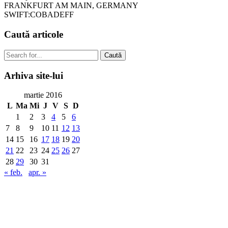
FRANKFURT AM MAIN, GERMANY
SWIFT:COBADEFF
Caută
articole
Caută
Arhiva
site-lui
martie 2016
L
Ma
Mi
J
V
S
D
1
2
3
4
5
6
7
8
9
10
11
12
13
14
15
16
17
18
19
20
21
22
23
24
25
26
27
28
29
30
31
« feb.
apr. »