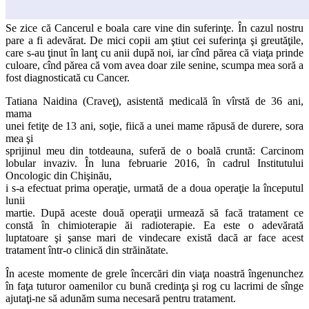
Se zice că Cancerul e boala care vine din suferinţe. În cazul nostru
pare a fi adevărat. De mici copii am ştiut cei suferinţa şi greutăţile,
care s-au ţinut în lanţ cu anii după noi, iar cînd părea că viaţa prinde
culoare, cînd părea că vom avea doar zile senine, scumpa mea soră a
fost diagnosticată cu Cancer.
Tatiana Naidina (Craveţ), asistentă medicală în vîrstă de 36 ani,
mama
unei fetiţe de 13 ani, soţie, fiică a unei mame răpusă de durere, sora
mea şi
sprijinul meu din totdeauna, suferă de o boală cruntă: Carcinom
lobular invaziv. În luna februarie 2016, în cadrul Institutului
Oncologic din Chişinău,
i s-a efectuat prima operaţie, urmată de a doua operaţie la începutul
lunii
martie. După aceste două operaţii urmează să facă tratament ce
constă în chimioterapie ăi radioterapie. Ea este o adevărată
luptatoare şi şanse mari de vindecare există dacă ar face acest
tratament într-o clinică din străinătate.
În aceste momente de grele încercări din viaţa noastră îngenunchez
în faţa tuturor oamenilor cu bună credinţa şi rog cu lacrimi de sînge
ajutaţi-ne să adunăm suma necesară pentru tratament.