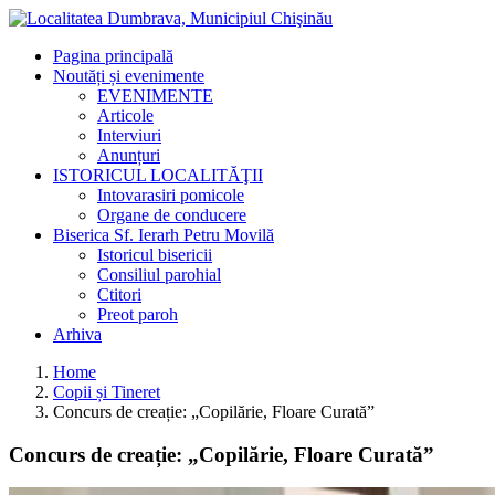
Pagina principală
Noutăți și evenimente
EVENIMENTE
Articole
Interviuri
Anunțuri
ISTORICUL LOCALITĂŢII
Intovarasiri pomicole
Organe de conducere
Biserica Sf. Ierarh Petru Movilă
Istoricul bisericii
Consiliul parohial
Ctitori
Preot paroh
Arhiva
Home
Copii și Tineret
Concurs de creație: „Copilărie, Floare Curată”
Concurs de creație: „Copilărie, Floare Curată”