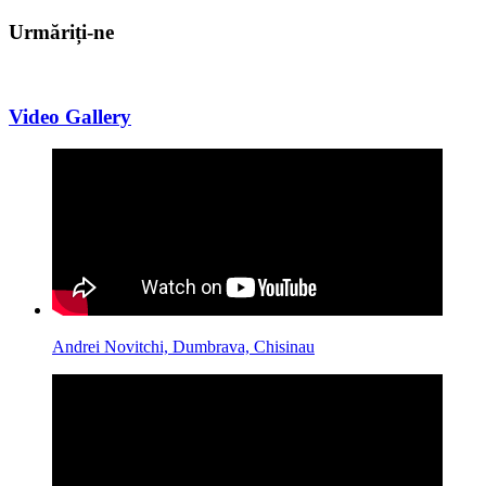
Urmăriți-ne
Video Gallery
Andrei Novitchi, Dumbrava, Chisinau