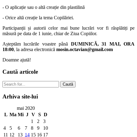
- O aplicație sau o altă creație din plastilină
- Orice altă creație la tema Copilăriei.
Participanții și autorii celor mai bune lucrări vor fi răsplătiți pe
măsură pe data de 1 iunie, chiar de Ziua Copiilor.
Așteptăm lucrările voastre până
DUMINICĂ, 31 MAI, ORA
18:00
, la adresa electronică
mosin.octavian@gmail.com
Doamne ajută!
Caută
articole
Caută
Arhiva
site-lui
mai 2020
L
Ma
Mi
J
V
S
D
1
2
3
4
5
6
7
8
9
10
11
12
13
14
15
16
17