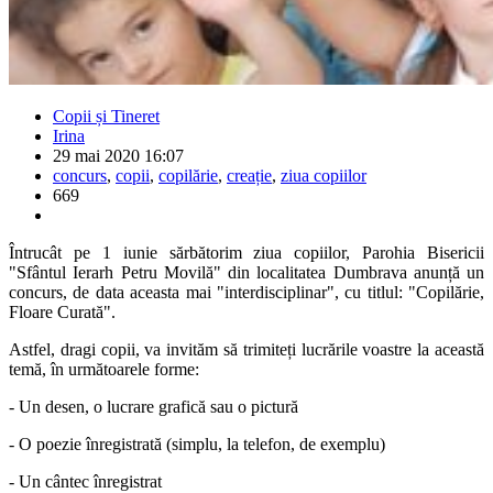
Copii și Tineret
Irina
29 mai 2020 16:07
concurs
,
copii
,
copilărie
,
creație
,
ziua copiilor
669
Întrucât pe 1 iunie sărbătorim ziua copiilor,
Parohia Bisericii
"Sfântul Ierarh Petru Movilă" din localitatea Dumbrava
anunță un
concurs, de data aceasta mai "interdisciplinar", cu titlul: "Copilărie,
Floare Curată".
Astfel, dragi copii, va invităm să trimiteți lucrările voastre la această
temă, în următoarele forme:
- Un desen, o lucrare grafică sau o pictură
- O poezie înregistrată (simplu, la telefon, de exemplu)
- Un cântec înregistrat