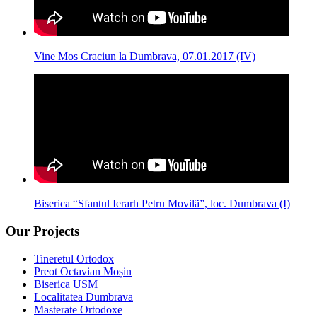
Vine Mos Craciun la Dumbrava, 07.01.2017 (IV)
Biserica “Sfantul Ierarh Petru Movilã”, loc. Dumbrava (I)
Our Projects
Tineretul Ortodox
Preot Octavian Moșin
Biserica USM
Localitatea Dumbrava
Masterate Ortodoxe