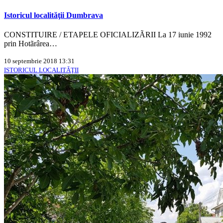
Istoricul localităţii Dumbrava
CONSTITUIRE / ETAPELE OFICIALIZÃRII La 17 iunie 1992
prin Hotãrârea…
10 septembrie 2018 13:31
ISTORICUL LOCALITĂŢII