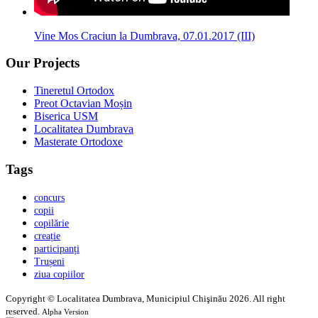
Vine Mos Craciun la Dumbrava, 07.01.2017 (III)
Our Projects
Tineretul Ortodox
Preot Octavian Moșin
Biserica USM
Localitatea Dumbrava
Masterate Ortodoxe
Tags
concurs
copii
copilărie
creație
participanți
Trușeni
ziua copiilor
Copyright © Localitatea Dumbrava, Municipiul Chişinău 2026. All right
reserved.
Alpha Version