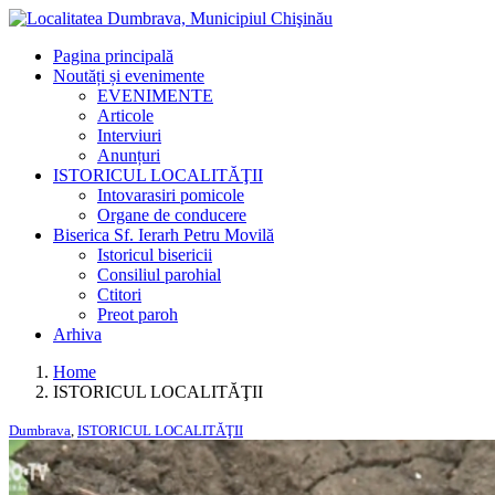
Pagina principală
Noutăți și evenimente
EVENIMENTE
Articole
Interviuri
Anunțuri
ISTORICUL LOCALITĂŢII
Intovarasiri pomicole
Organe de conducere
Biserica Sf. Ierarh Petru Movilă
Istoricul bisericii
Consiliul parohial
Ctitori
Preot paroh
Arhiva
Home
ISTORICUL LOCALITĂŢII
Dumbrava
,
ISTORICUL LOCALITĂŢII