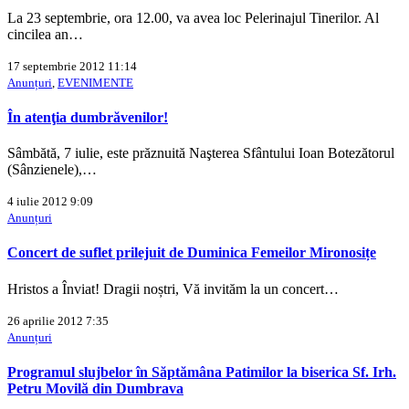
La 23 septembrie, ora 12.00, va avea loc Pelerinajul Tinerilor. Al
cincilea an…
17 septembrie 2012 11:14
Anunțuri
,
EVENIMENTE
În atenţia dumbrăvenilor!
Sâmbătă, 7 iulie, este prăznuită Naşterea Sfântului Ioan Botezătorul
(Sânzienele),…
4 iulie 2012 9:09
Anunțuri
Concert de suflet prilejuit de Duminica Femeilor Mironosițe
Hristos a Înviat! Dragii noștri, Vă invităm la un concert…
26 aprilie 2012 7:35
Anunțuri
Programul slujbelor în Săptămâna Patimilor la biserica Sf. Irh.
Petru Movilă din Dumbrava