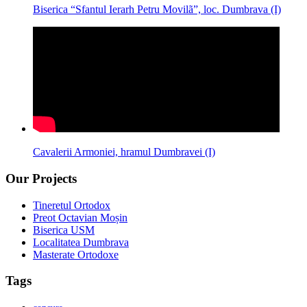
Biserica “Sfantul Ierarh Petru Movilã”, loc. Dumbrava (I)
Cavalerii Armoniei, hramul Dumbravei (I)
Our Projects
Tineretul Ortodox
Preot Octavian Moșin
Biserica USM
Localitatea Dumbrava
Masterate Ortodoxe
Tags