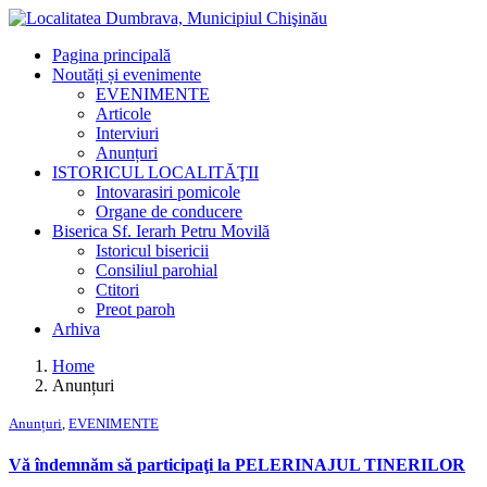
Pagina principală
Noutăți și evenimente
EVENIMENTE
Articole
Interviuri
Anunțuri
ISTORICUL LOCALITĂŢII
Intovarasiri pomicole
Organe de conducere
Biserica Sf. Ierarh Petru Movilă
Istoricul bisericii
Consiliul parohial
Ctitori
Preot paroh
Arhiva
Home
Anunțuri
Anunțuri
,
EVENIMENTE
Vă îndemnăm să participaţi la PELERINAJUL TINERILOR