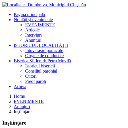
Pagina principală
Noutăți și evenimente
EVENIMENTE
Articole
Interviuri
Anunțuri
ISTORICUL LOCALITĂŢII
Intovarasiri pomicole
Organe de conducere
Biserica Sf. Ierarh Petru Movilă
Istoricul bisericii
Consiliul parohial
Ctitori
Preot paroh
Arhiva
Home
EVENIMENTE
Anunțuri
Înștiințare
Înștiințare