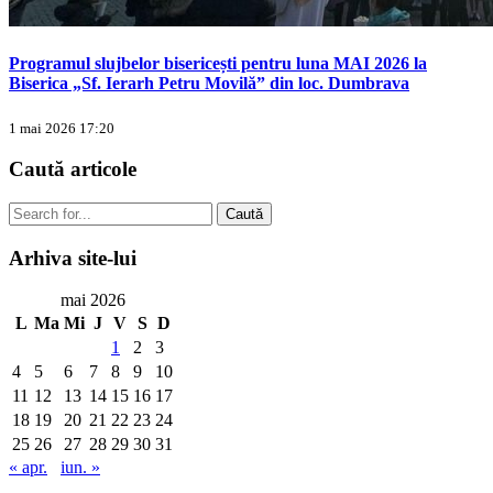
Programul slujbelor bisericești pentru luna MAI 2026 la
Biserica „Sf. Ierarh Petru Movilă” din loc. Dumbrava
1 mai 2026 17:20
Caută
articole
Caută
Arhiva
site-lui
mai 2026
L
Ma
Mi
J
V
S
D
1
2
3
4
5
6
7
8
9
10
11
12
13
14
15
16
17
18
19
20
21
22
23
24
25
26
27
28
29
30
31
« apr.
iun. »