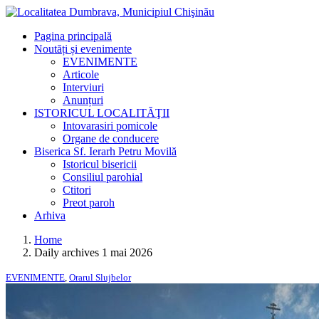
Pagina principală
Noutăți și evenimente
EVENIMENTE
Articole
Interviuri
Anunțuri
ISTORICUL LOCALITĂŢII
Intovarasiri pomicole
Organe de conducere
Biserica Sf. Ierarh Petru Movilă
Istoricul bisericii
Consiliul parohial
Ctitori
Preot paroh
Arhiva
Home
Daily archives 1 mai 2026
EVENIMENTE
,
Orarul Slujbelor