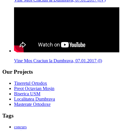
Vine Mos Craciun la Dumbrava, 07.01.2017 (I)
Our Projects
Tineretul Ortodox
Preot Octavian Moșin
Biserica USM
Localitatea Dumbrava
Masterate Ortodoxe
Tags
concurs