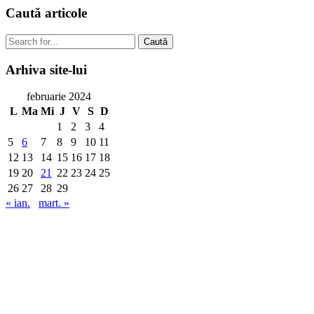
Caută
articole
Caută
Arhiva
site-lui
februarie 2024
L
Ma
Mi
J
V
S
D
1
2
3
4
5
6
7
8
9
10
11
12
13
14
15
16
17
18
19
20
21
22
23
24
25
26
27
28
29
« ian.
mart. »