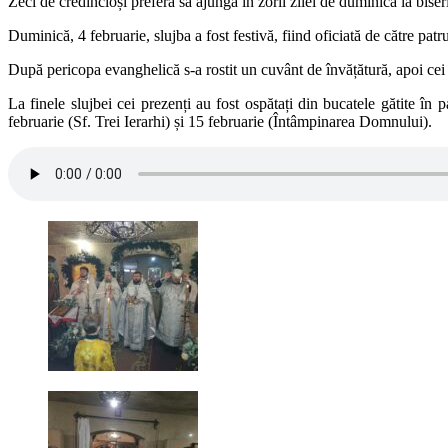
Zeci de credincioși preferă să ajungă în zorii zilei de duminică la bi
Duminică, 4 februarie, slujba a fost festivă, fiind oficiată de către pat
După pericopa evanghelică s-a rostit un cuvânt de învățătură, apoi cei mi
La finele slujbei cei prezenți au fost ospătați din bucatele gătite în 
februarie (Sf. Trei Ierarhi) și 15 februarie (Întâmpinarea Domnului).