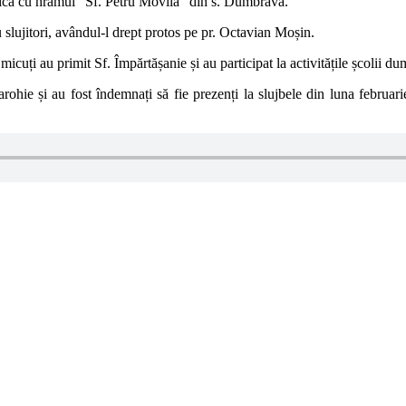
serica cu hramul ”Sf. Petru Movilă” din s. Dumbrava.
ru slujitori, avândul-l drept protos pe pr. Octavian Moșin.
cuți au primit Sf. Împărtășanie și au participat la activitățile școlii du
parohie și au fost îndemnați să fie prezenți la slujbele din luna februa