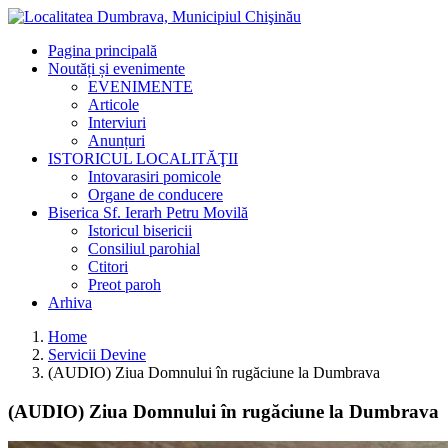
Pagina principală
Noutăți și evenimente
EVENIMENTE
Articole
Interviuri
Anunțuri
ISTORICUL LOCALITĂŢII
Intovarasiri pomicole
Organe de conducere
Biserica Sf. Ierarh Petru Movilă
Istoricul bisericii
Consiliul parohial
Ctitori
Preot paroh
Arhiva
Home
Servicii Devine
(AUDIO) Ziua Domnului în rugăciune la Dumbrava
(AUDIO) Ziua Domnului în rugăciune la Dumbrava