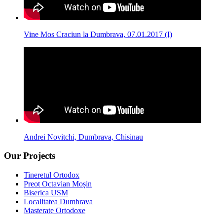
Vine Mos Craciun la Dumbrava, 07.01.2017 (I)
Andrei Novitchi, Dumbrava, Chisinau
Our Projects
Tineretul Ortodox
Preot Octavian Moșin
Biserica USM
Localitatea Dumbrava
Masterate Ortodoxe