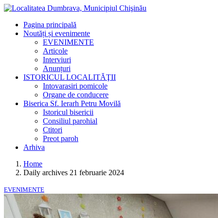
Pagina principală
Noutăți și evenimente
EVENIMENTE
Articole
Interviuri
Anunțuri
ISTORICUL LOCALITĂŢII
Intovarasiri pomicole
Organe de conducere
Biserica Sf. Ierarh Petru Movilă
Istoricul bisericii
Consiliul parohial
Ctitori
Preot paroh
Arhiva
Home
Daily archives 21 februarie 2024
EVENIMENTE