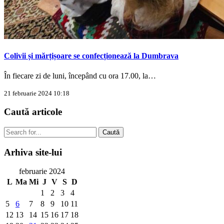
Colivii și mărțișoare se confecționează la Dumbrava
În fiecare zi de luni, începând cu ora 17.00, la…
21 februarie 2024 10:18
Caută
articole
Caută
Arhiva
site-lui
februarie 2024
L
Ma
Mi
J
V
S
D
1
2
3
4
5
6
7
8
9
10
11
12
13
14
15
16
17
18