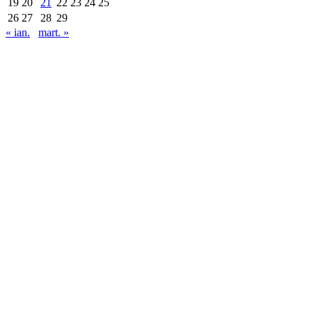
19
20
21
22
23
24
25
26
27
28
29
« ian.
mart. »