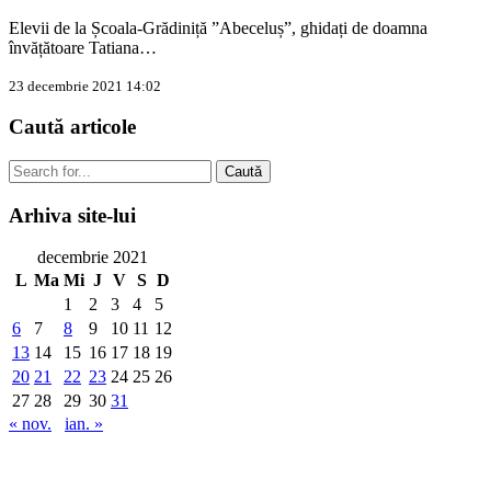
Elevii de la Școala-Grădiniță ”Abeceluș”, ghidați de doamna
învățătoare Tatiana…
23 decembrie 2021 14:02
Caută
articole
Caută
Arhiva
site-lui
decembrie 2021
L
Ma
Mi
J
V
S
D
1
2
3
4
5
6
7
8
9
10
11
12
13
14
15
16
17
18
19
20
21
22
23
24
25
26
27
28
29
30
31
« nov.
ian. »