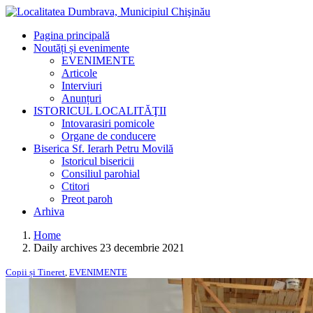
Pagina principală
Noutăți și evenimente
EVENIMENTE
Articole
Interviuri
Anunțuri
ISTORICUL LOCALITĂŢII
Intovarasiri pomicole
Organe de conducere
Biserica Sf. Ierarh Petru Movilă
Istoricul bisericii
Consiliul parohial
Ctitori
Preot paroh
Arhiva
Home
Daily archives 23 decembrie 2021
Copii și Tineret
,
EVENIMENTE