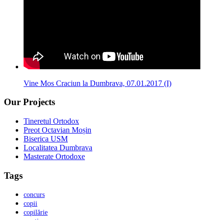
Vine Mos Craciun la Dumbrava, 07.01.2017 (I)
Our Projects
Tineretul Ortodox
Preot Octavian Moșin
Biserica USM
Localitatea Dumbrava
Masterate Ortodoxe
Tags
concurs
copii
copilărie