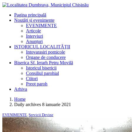
Pagina principală
Noutăți și evenimente
EVENIMENTE
Articole
Interviuri
Anunțuri
ISTORICUL LOCALITĂŢII
Intovarasiri pomicole
Organe de conducere
Biserica Sf. Ierarh Petru Movilă
Istoricul bisericii
Consiliul parohial
Ctitori
Preot paroh
Arhiva
Home
Daily archives 8 ianuarie 2021
EVENIMENTE
,
Servicii Devine