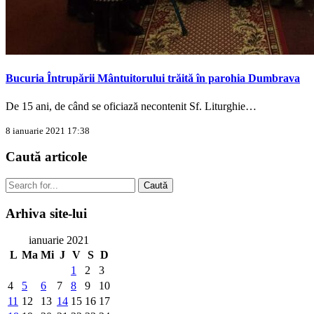
Bucuria Întrupării Mântuitorului trăită în parohia Dumbrava
De 15 ani, de când se oficiază necontenit Sf. Liturghie…
8 ianuarie 2021 17:38
Caută
articole
Caută
Arhiva
site-lui
ianuarie 2021
L
Ma
Mi
J
V
S
D
1
2
3
4
5
6
7
8
9
10
11
12
13
14
15
16
17