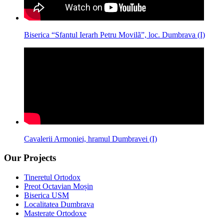
Biserica “Sfantul Ierarh Petru Movilã”, loc. Dumbrava (I)
Cavalerii Armoniei, hramul Dumbravei (I)
Our Projects
Tineretul Ortodox
Preot Octavian Moșin
Biserica USM
Localitatea Dumbrava
Masterate Ortodoxe