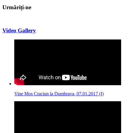
Urmăriți-ne
Video Gallery
Vine Mos Craciun la Dumbrava, 07.01.2017 (I)