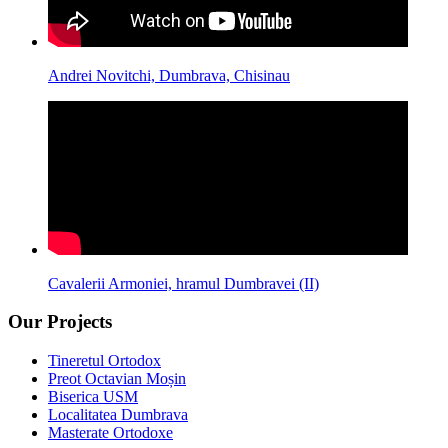
Andrei Novitchi, Dumbrava, Chisinau
Cavalerii Armoniei, hramul Dumbravei (II)
Our Projects
Tineretul Ortodox
Preot Octavian Moșin
Biserica USM
Localitatea Dumbrava
Masterate Ortodoxe