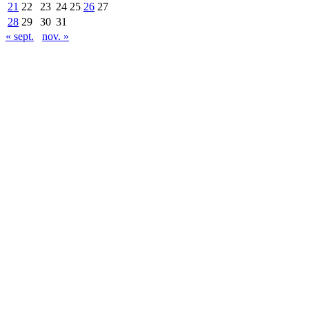
21
22
23
24
25
26
27
28
29
30
31
« sept.
nov. »