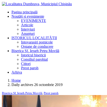
Pagina principală
Noutăți și evenimente
EVENIMENTE
Articole
Interviuri
Anunțuri
ISTORICUL LOCALITĂŢII
Intovarasiri pomicole
Organe de conducere
Biserica Sf. Ierarh Petru Movilă
Istoricul bisericii
Consiliul parohial
Ctitori
Preot paroh
Arhiva
Home
Daily archives 26 octombrie 2019
Biserica Sf. Ierarh Petru Movilă
,
Preot paroh