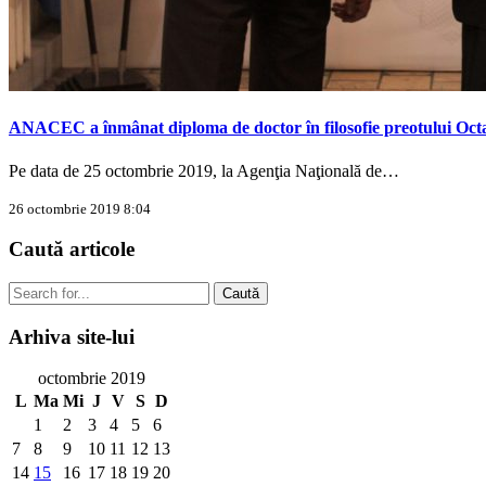
ANACEC a înmânat diploma de doctor în filosofie preotului Oct
Pe data de 25 octombrie 2019, la Agenţia Naţională de…
26 octombrie 2019 8:04
Caută
articole
Caută
Arhiva
site-lui
octombrie 2019
L
Ma
Mi
J
V
S
D
1
2
3
4
5
6
7
8
9
10
11
12
13
14
15
16
17
18
19
20