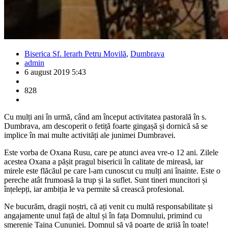
Biserica Sf. Ierarh Petru Movilă
,
Dumbrava
admin
6 august 2019 5:43
828
Cu mulți ani în urmă, când am început activitatea pastorală în s.
Dumbrava, am descoperit o fetiță foarte gingașă și dornică să se
implice în mai multe activități ale junimei Dumbravei.
Este vorba de Oxana Rusu, care pe atunci avea vre-o 12 ani. Zilele
acestea Oxana a pășit pragul bisericii în calitate de mireasă, iar
mirele este flăcăul pe care l-am cunoscut cu mulți ani înainte. Este o
pereche atât frumoasă la trup și la suflet. Sunt tineri muncitori și
înțelepți, iar ambiția le va permite să crească profesional.
Ne bucurăm, dragii noștri, că ați venit cu multă responsabilitate și
angajamente unul față de altul și în fața Domnului, primind cu
smerenie Taina Cununiei. Domnul să vă poarte de grijă în toate!