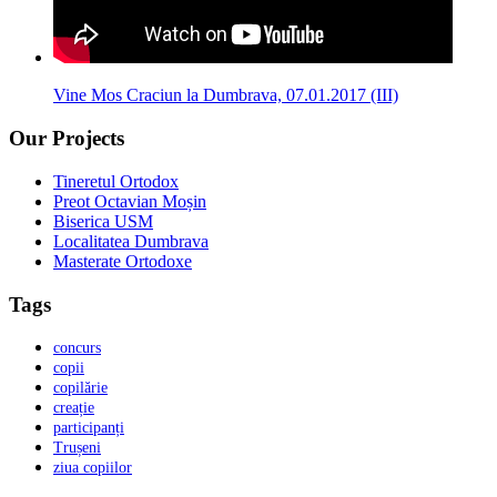
Vine Mos Craciun la Dumbrava, 07.01.2017 (III)
Our Projects
Tineretul Ortodox
Preot Octavian Moșin
Biserica USM
Localitatea Dumbrava
Masterate Ortodoxe
Tags
concurs
copii
copilărie
creație
participanți
Trușeni
ziua copiilor