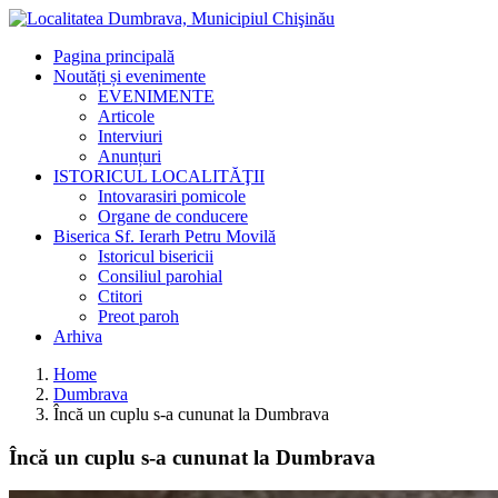
Pagina principală
Noutăți și evenimente
EVENIMENTE
Articole
Interviuri
Anunțuri
ISTORICUL LOCALITĂŢII
Intovarasiri pomicole
Organe de conducere
Biserica Sf. Ierarh Petru Movilă
Istoricul bisericii
Consiliul parohial
Ctitori
Preot paroh
Arhiva
Home
Dumbrava
Încă un cuplu s-a cununat la Dumbrava
Încă un cuplu s-a cununat la Dumbrava