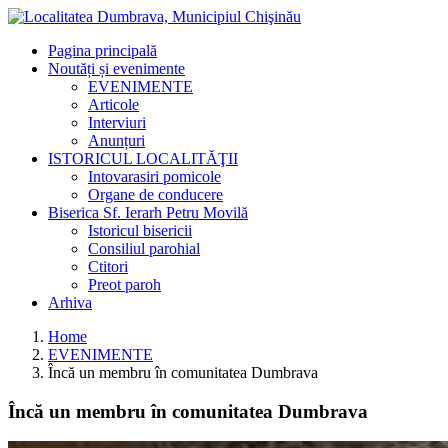
Pagina principală
Noutăți și evenimente
EVENIMENTE
Articole
Interviuri
Anunțuri
ISTORICUL LOCALITĂŢII
Intovarasiri pomicole
Organe de conducere
Biserica Sf. Ierarh Petru Movilă
Istoricul bisericii
Consiliul parohial
Ctitori
Preot paroh
Arhiva
Home
EVENIMENTE
Încă un membru în comunitatea Dumbrava
Încă un membru în comunitatea Dumbrava