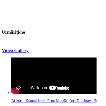
Urmăriți-ne
Video Gallery
Biserica “Sfantul Ierarh Petru Movilã”, loc. Dumbrava (I)