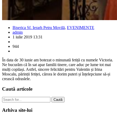
Biserica Sf. Ierarh Petru Movilă
,
EVENIMENTE
admin
1 iulie 2019 13:31
944
În data de 30 iunie am botezat o minunată fetiță cu numele Victoria.
Ne bucurăm că în sat apar familii tinere, care aduc pe lume tot mai
mulți copilași. Astfel, sincere felicitări pentru Valentin și Irina
Moscalu, părinții fetiței, cărora le dorim puteri și înțelepciune să-și
crească odraslele.
Caută
articole
Caută
Arhiva
site-lui