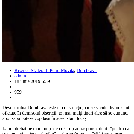
Biserica Sf. Ierarh Petru Movilă
,
Dumbrava
admin
18 iunie 2019 6:39
959
Deși parohia Dumbrava este în construcție, iar serviciile divine sunt
oficiate în demisolul bisericii, tot mai mulți tineri aleg să se cunune,
apoi să-și boteze copilașii în acest sfânt locaș.
I-am întrebat pe mai mulți: de ce? Toți au răspuns diferit: ”pentru că
se simt aici ca într-o familie”, ”că este frumos”, ”că biserica este