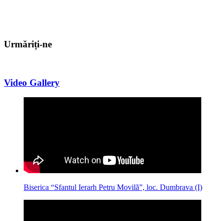
Urmăriți-ne
Video Gallery
Biserica “Sfantul Ierarh Petru Movilã”, loc. Dumbrava (I)