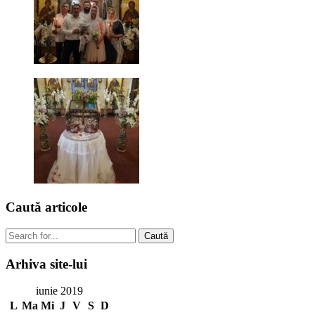
Caută
articole
Caută
Arhiva
site-lui
iunie 2019
L
Ma
Mi
J
V
S
D