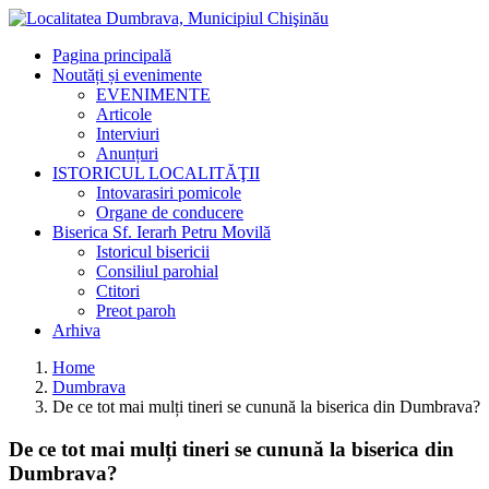
Pagina principală
Noutăți și evenimente
EVENIMENTE
Articole
Interviuri
Anunțuri
ISTORICUL LOCALITĂŢII
Intovarasiri pomicole
Organe de conducere
Biserica Sf. Ierarh Petru Movilă
Istoricul bisericii
Consiliul parohial
Ctitori
Preot paroh
Arhiva
Home
Dumbrava
De ce tot mai mulți tineri se cunună la biserica din Dumbrava?
De ce tot mai mulți tineri se cunună la biserica din
Dumbrava?