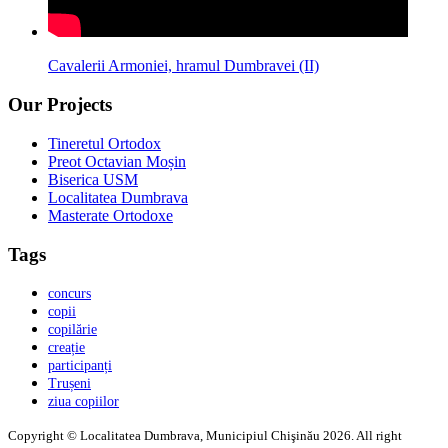
Cavalerii Armoniei, hramul Dumbravei (II)
Our Projects
Tineretul Ortodox
Preot Octavian Moșin
Biserica USM
Localitatea Dumbrava
Masterate Ortodoxe
Tags
concurs
copii
copilărie
creație
participanți
Trușeni
ziua copiilor
Copyright © Localitatea Dumbrava, Municipiul Chişinău 2026. All right