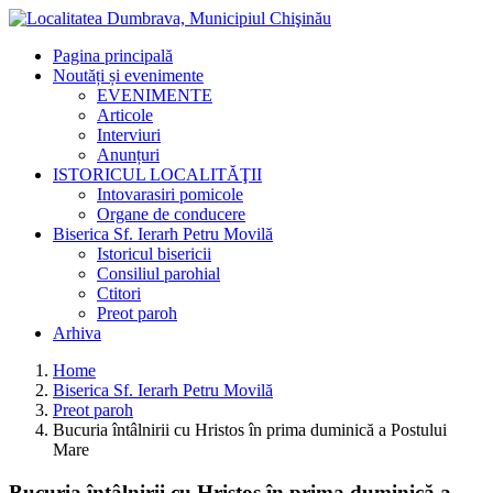
Pagina principală
Noutăți și evenimente
EVENIMENTE
Articole
Interviuri
Anunțuri
ISTORICUL LOCALITĂŢII
Intovarasiri pomicole
Organe de conducere
Biserica Sf. Ierarh Petru Movilă
Istoricul bisericii
Consiliul parohial
Ctitori
Preot paroh
Arhiva
Home
Biserica Sf. Ierarh Petru Movilă
Preot paroh
Bucuria întâlnirii cu Hristos în prima duminică a Postului
Mare
Bucuria întâlnirii cu Hristos în prima duminică a