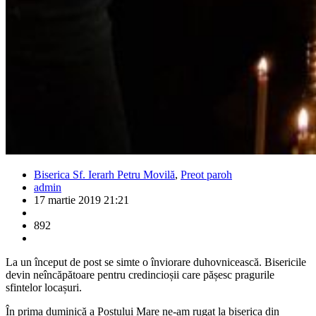
Biserica Sf. Ierarh Petru Movilă
,
Preot paroh
admin
17 martie 2019 21:21
892
La un început de post se simte o înviorare duhovnicească. Bisericile
devin neîncăpătoare pentru credincioșii care pășesc pragurile
sfintelor locașuri.
În prima duminică a Postului Mare ne-am rugat la biserica din