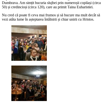
Dumbrava. Am simțit bucuria slujbei prin numeroșii copilași (circa
50) și credincioși (circa 120), care au primit Taina Euharistiei.
Nu cred că poate fi ceva mai frumos și să bucure ma mult decât să
vezi atâta lume în așteptarea întâlnirii și chiar unirii cu Hristos.