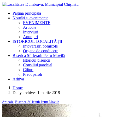
Pagina principală
Noutăți și evenimente
EVENIMENTE
Articole
Interviuri
Anunțuri
ISTORICUL LOCALITĂŢII
Intovarasiri pomicole
Organe de conducere
Biserica Sf. Ierarh Petru Movilă
Istoricul bisericii
Consiliul parohial
Ctitori
Preot paroh
Arhiva
Home
Daily archives 1 martie 2019
Articole
,
Biserica Sf. Ierarh Petru Movilă