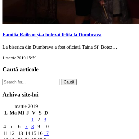
Familia Railean și-a botezat fetița la Dumbrava
La biserica din Dumbrava a fost oficiată Taina Sf. Botez…
1 martie 2019 15:59
Caută
articole
Caută
Arhiva
site-lui
martie 2019
L
Ma
Mi
J
V
S
D
1
2
3
4
5
6
7
8
9
10
11
12
13
14
15
16
17