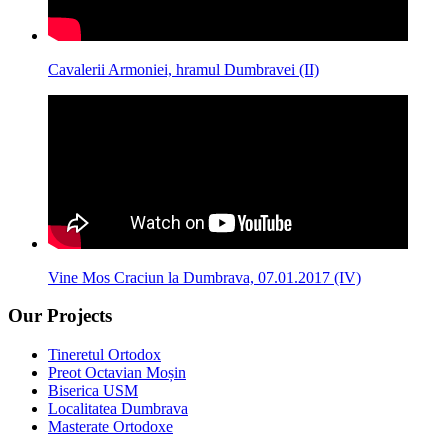
Cavalerii Armoniei, hramul Dumbravei (II)
Vine Mos Craciun la Dumbrava, 07.01.2017 (IV)
Our Projects
Tineretul Ortodox
Preot Octavian Moșin
Biserica USM
Localitatea Dumbrava
Masterate Ortodoxe