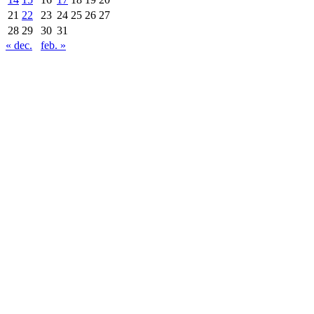
21
22
23
24
25
26
27
28
29
30
31
« dec.
feb. »