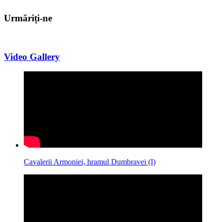
Urmăriți-ne
Video Gallery
Cavalerii Armoniei, hramul Dumbravei (I)