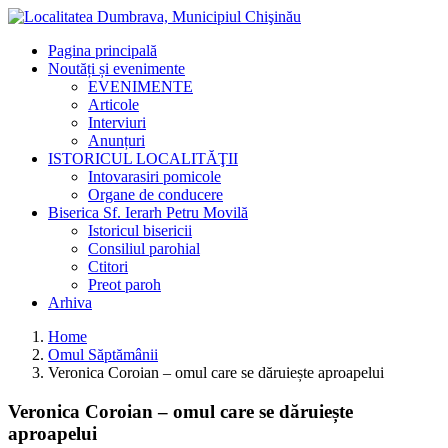
Pagina principală
Noutăți și evenimente
EVENIMENTE
Articole
Interviuri
Anunțuri
ISTORICUL LOCALITĂŢII
Intovarasiri pomicole
Organe de conducere
Biserica Sf. Ierarh Petru Movilă
Istoricul bisericii
Consiliul parohial
Ctitori
Preot paroh
Arhiva
Home
Omul Săptămânii
Veronica Coroian – omul care se dăruiește aproapelui
Veronica Coroian – omul care se dăruiește
aproapelui