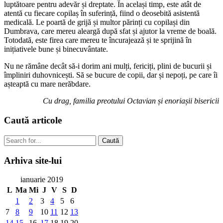
luptătoare pentru adevăr și dreptate. În același timp, este atât de
atentă cu fiecare copilaș în suferință, fiind o deosebită asistentă
medicală. Le poartă de grijă și multor părinți cu copilași din
Dumbrava, care mereu aleargă după sfat și ajutor la vreme de boală.
Totodată, este firea care mereu te încurajează și te sprijină în
inițiativele bune și binecuvântate.
Nu ne rămâne decât să-i dorim ani mulți, fericiți, plini de bucurii și
împliniri duhovnicești. Să se bucure de copii, dar și nepoți, pe care îi
așteaptă cu mare nerăbdare.
Cu drag, familia preotului Octavian și enoriașii bisericii
Caută
articole
Caută
Arhiva
site-lui
ianuarie 2019
L
Ma
Mi
J
V
S
D
1
2
3
4
5
6
7
8
9
10
11
12
13
14
15
16
17
18
19
20