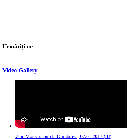
Urmăriți-ne
Video Gallery
Vine Mos Craciun la Dumbrava, 07.01.2017 (III)