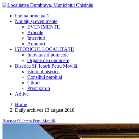
Pagina principală
Noutăți și evenimente
EVENIMENTE
Articole
Interviuri
Anunțuri
ISTORICUL LOCALITĂŢII
Intovarasiri pomicole
Organe de conducere
Biserica Sf. Ierarh Petru Movilă
Istoricul bisericii
Consiliul parohial
Ctitori
Preot paroh
Arhiva
Home
Daily archives 13 august 2018
Biserica Sf. Ierarh Petru Movilă