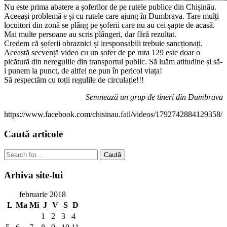
Nu este prima abatere a șoferilor de pe rutele publice din Chișinău.
Aceeași problemă e și cu rutele care ajung în Dumbrava. Tare mulți
locuitori din zonă se plâng pe șoferii care nu au cei șapte de acasă.
Mai multe persoane au scris plângeri, dar fără rezultat.
Credem că șoferii obraznici și iresponsabili trebuie sancționați.
Această secvență video cu un șofer de pe ruta 129 este doar o
picătură din neregulile din transportul public. Să luăm atitudine și să-
i punem la punct, de altfel ne pun în pericol viața!
Să respectăm cu toții regulile de circulație!!!
Semnează un grup de tineri din Dumbrava
https://www.facebook.com/chisinau.fail/videos/1792742884129358/
Caută
articole
Caută
Arhiva
site-lui
februarie 2018
L
Ma
Mi
J
V
S
D
1
2
3
4