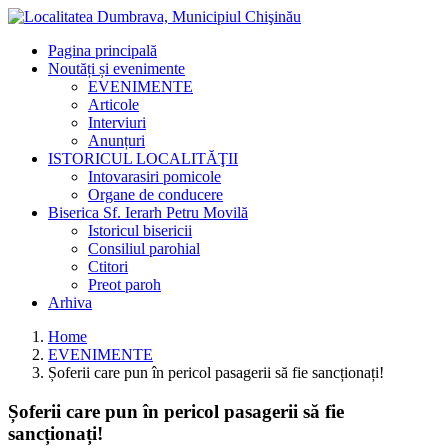
Pagina principală
Noutăți și evenimente
EVENIMENTE
Articole
Interviuri
Anunțuri
ISTORICUL LOCALITĂŢII
Intovarasiri pomicole
Organe de conducere
Biserica Sf. Ierarh Petru Movilă
Istoricul bisericii
Consiliul parohial
Ctitori
Preot paroh
Arhiva
Home
EVENIMENTE
Șoferii care pun în pericol pasagerii să fie sancționați!
Șoferii care pun în pericol pasagerii să fie
sancționați!