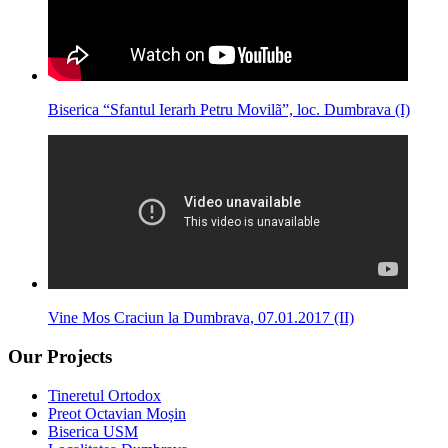
Biserica “Sfantul Ierarh Petru Movilã”, loc. Dumbrava (I)
Vine Mos Craciun la Dumbrava, 07.01.2017 (II)
Our Projects
Tineretul Ortodox
Preot Octavian Moșin
Biserica USM