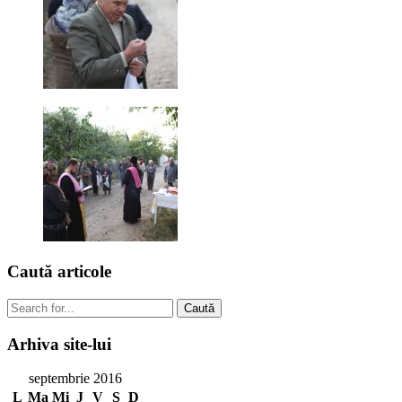
Caută
articole
Caută
Arhiva
site-lui
septembrie 2016
L
Ma
Mi
J
V
S
D