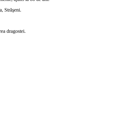
a, Străşeni.
rea dragostei.