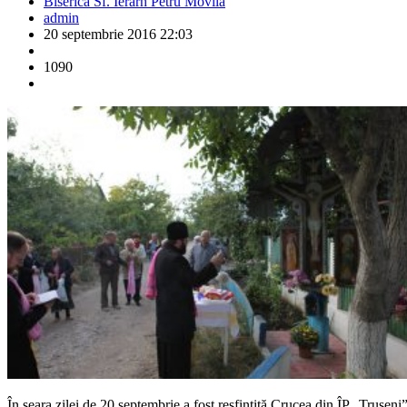
Biserica Sf. Ierarh Petru Movilă
admin
20 septembrie 2016 22:03
1090
În seara zilei de 20 septembrie a fost resfinţită Crucea din ÎP „Truşen