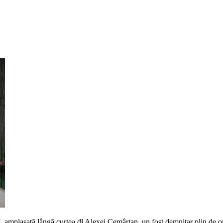
i”, amplasată lângă curtea dl Alexei Cemârtan, un fost demnitar plin de o