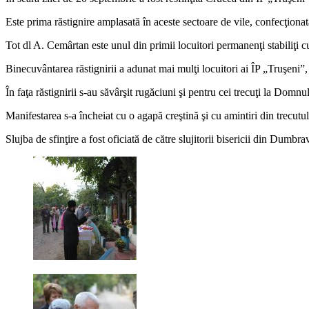
Este prima răstignire amplasată în aceste sectoare de vile, confecţionat
Tot dl A. Cemârtan este unul din primii locuitori permanenţi stabiliţi 
Binecuvântarea răstignirii a adunat mai mulţi locuitori ai ÎP „Truşeni”, 
În faţa răstignirii s-au săvârşit rugăciuni şi pentru cei trecuţi la Domnul
Manifestarea s-a încheiat cu o agapă creştină şi cu amintiri din trecu
Slujba de sfinţire a fost oficiată de către slujitorii bisericii din Dumbra