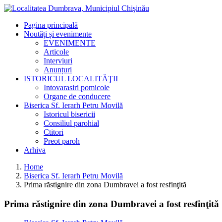
Pagina principală
Noutăți și evenimente
EVENIMENTE
Articole
Interviuri
Anunțuri
ISTORICUL LOCALITĂŢII
Intovarasiri pomicole
Organe de conducere
Biserica Sf. Ierarh Petru Movilă
Istoricul bisericii
Consiliul parohial
Ctitori
Preot paroh
Arhiva
Home
Biserica Sf. Ierarh Petru Movilă
Prima răstignire din zona Dumbravei a fost resfinţită
Prima răstignire din zona Dumbravei a fost resfinţită