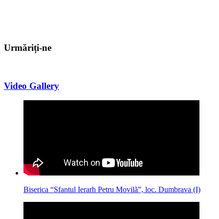
Urmăriți-ne
Video Gallery
Biserica “Sfantul Ierarh Petru Movilã”, loc. Dumbrava (I)