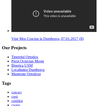
Vine Mos Craciun la Dumbrava, 07.01.2017 (II)
Our Projects
Tineretul Ortodox
Preot Octavian Moșin
Biserica USM
Localitatea Dumbrava
Masterate Ortodoxe
Tags
concurs
copii
copilărie
creație