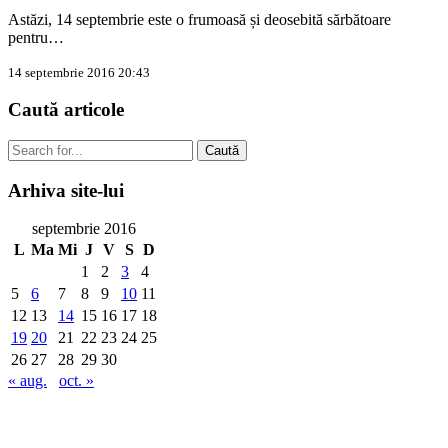
Astăzi, 14 septembrie este o frumoasă și deosebită sărbătoare
pentru…
14 septembrie 2016 20:43
Caută
articole
Caută
Arhiva
site-lui
septembrie 2016
L
Ma
Mi
J
V
S
D
1
2
3
4
5
6
7
8
9
10
11
12
13
14
15
16
17
18
19
20
21
22
23
24
25
26
27
28
29
30
« aug.
oct. »