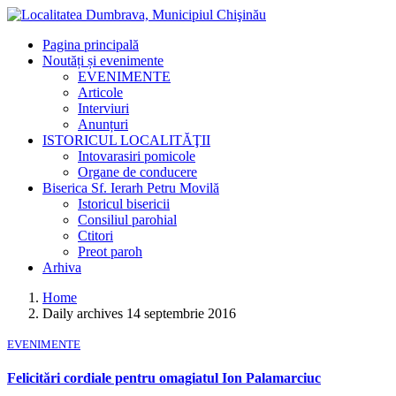
Pagina principală
Noutăți și evenimente
EVENIMENTE
Articole
Interviuri
Anunțuri
ISTORICUL LOCALITĂŢII
Intovarasiri pomicole
Organe de conducere
Biserica Sf. Ierarh Petru Movilă
Istoricul bisericii
Consiliul parohial
Ctitori
Preot paroh
Arhiva
Home
Daily archives 14 septembrie 2016
EVENIMENTE
Felicitări cordiale pentru omagiatul Ion Palamarciuc