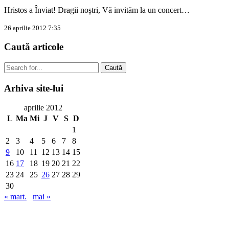
Hristos a Înviat! Dragii noștri, Vă invităm la un concert…
26 aprilie 2012 7:35
Caută
articole
Caută
Arhiva
site-lui
aprilie 2012
L
Ma
Mi
J
V
S
D
1
2
3
4
5
6
7
8
9
10
11
12
13
14
15
16
17
18
19
20
21
22
23
24
25
26
27
28
29
30
« mart.
mai »