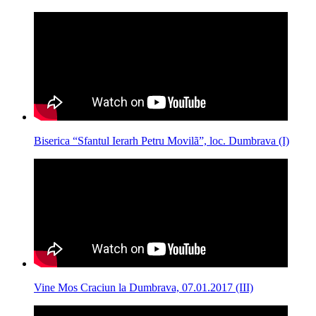
Biserica “Sfantul Ierarh Petru Movilã”, loc. Dumbrava (I)
Vine Mos Craciun la Dumbrava, 07.01.2017 (III)