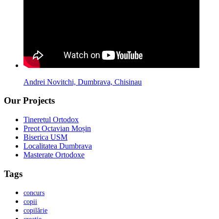
Andrei Novitchi, Dumbrava, Chisinau
Our Projects
Tineretul Ortodox
Preot Octavian Moșin
Biserica USM
Localitatea Dumbrava
Masterate Ortodoxe
Tags
concurs
copii
copilărie