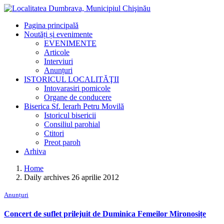
Pagina principală
Noutăți și evenimente
EVENIMENTE
Articole
Interviuri
Anunțuri
ISTORICUL LOCALITĂŢII
Intovarasiri pomicole
Organe de conducere
Biserica Sf. Ierarh Petru Movilă
Istoricul bisericii
Consiliul parohial
Ctitori
Preot paroh
Arhiva
Home
Daily archives 26 aprilie 2012
Anunțuri
Concert de suflet prilejuit de Duminica Femeilor Mironosițe