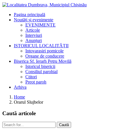
Pagina principală
Noutăți și evenimente
EVENIMENTE
Articole
Interviuri
Anunțuri
ISTORICUL LOCALITĂŢII
Intovarasiri pomicole
Organe de conducere
Biserica Sf. Ierarh Petru Movilă
Istoricul bisericii
Consiliul parohial
Ctitori
Preot paroh
Arhiva
Home
Orarul Slujbelor
Caută
articole
Caută