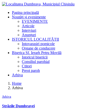
Pagina principală
Noutăți și evenimente
EVENIMENTE
Articole
Interviuri
Anunțuri
ISTORICUL LOCALITĂŢII
Intovarasiri pomicole
Organe de conducere
Biserica Sf. Ierarh Petru Movilă
Istoricul bisericii
Consiliul parohial
Ctitori
Preot paroh
Arhiva
Home
Arhiva
Arhiva
Străzile Dumbravei