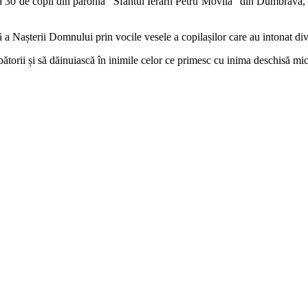
ca 30 de copii din parohia ”Sfântul Ierarh Petru Movilă” din Dumbrava
 a Nașterii Domnului prin vocile vesele a copilașilor care au intonat dive
bătorii și să dăinuiască în inimile celor ce primesc cu inima deschisă mici