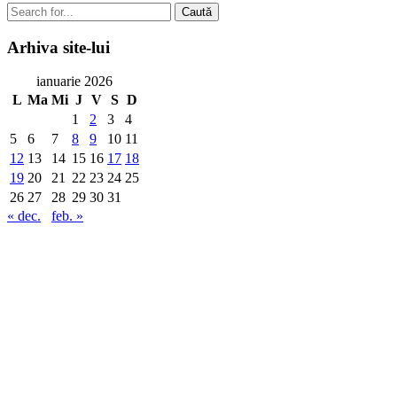
Caută
Arhiva
site-lui
ianuarie 2026
L
Ma
Mi
J
V
S
D
1
2
3
4
5
6
7
8
9
10
11
12
13
14
15
16
17
18
19
20
21
22
23
24
25
26
27
28
29
30
31
« dec.
feb. »