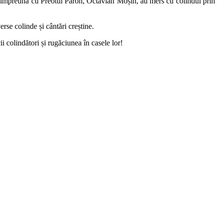
, împreună cu Preotul Paroh, Octavian Moșin, au mers cu colindul prin
rse colinde și cântări creștine.
i colindători și rugăciunea în casele lor!