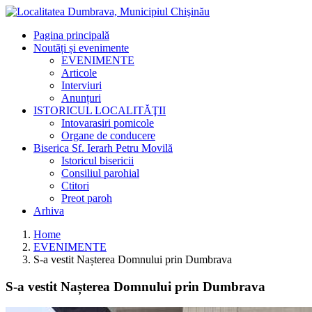
Pagina principală
Noutăți și evenimente
EVENIMENTE
Articole
Interviuri
Anunțuri
ISTORICUL LOCALITĂŢII
Intovarasiri pomicole
Organe de conducere
Biserica Sf. Ierarh Petru Movilă
Istoricul bisericii
Consiliul parohial
Ctitori
Preot paroh
Arhiva
Home
EVENIMENTE
S-a vestit Nașterea Domnului prin Dumbrava
S-a vestit Nașterea Domnului prin Dumbrava