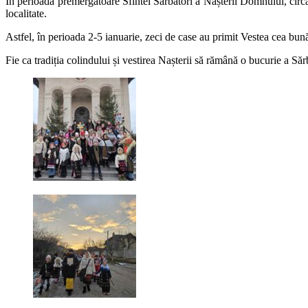
În perioada premergătoare Sfintei Sărbători a Nașterii Domnului, cir
localitate.
Astfel, în perioada 2-5 ianuarie, zeci de case au primit Vestea cea bună
Fie ca tradiția colindului și vestirea Nașterii să rămână o bucurie a Săr