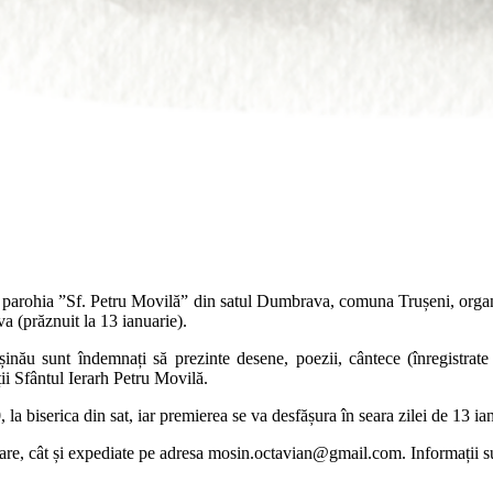
, parohia ”Sf. Petru Movilă” din satul Dumbrava, comuna Trușeni, organ
a (prăznuit la 13 ianuarie).
ișinău sunt îndemnați să prezinte desene, poezii, cântece (înregistrate
ții Sfântul Ierarh Petru Movilă.
a biserica din sat, iar premierea se va desfășura în seara zilei de 13 ianu
oare, cât și expediate pe adresa
mosin.octavian@gmail.com
. Informații 