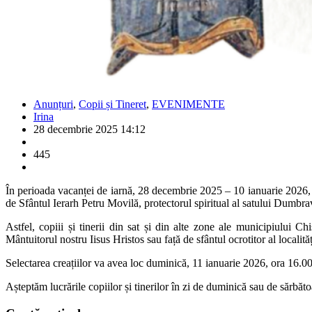
Anunțuri
,
Copii și Tineret
,
EVENIMENTE
Irina
28 decembrie 2025 14:12
445
În perioada vacanței de iarnă, 28 decembrie 2025 – 10 ianuarie 2026
de Sfântul Ierarh Petru Movilă, protectorul spiritual al satului Dumbrav
Astfel, copiii și tinerii din sat și din alte zone ale municipiului Ch
Mântuitorul nostru Iisus Hristos sau față de sfântul ocrotitor al localită
Selectarea creațiilor va avea loc duminică, 11 ianuarie 2026, ora 16.00, l
Așteptăm lucrările copiilor și tinerilor în zi de duminică sau de sărbăt