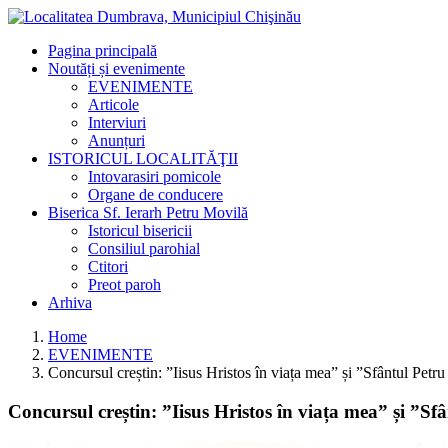
Pagina principală
Noutăți și evenimente
EVENIMENTE
Articole
Interviuri
Anunțuri
ISTORICUL LOCALITĂŢII
Intovarasiri pomicole
Organe de conducere
Biserica Sf. Ierarh Petru Movilă
Istoricul bisericii
Consiliul parohial
Ctitori
Preot paroh
Arhiva
Home
EVENIMENTE
Concursul creștin: ”Iisus Hristos în viața mea” și ”Sfântul Pet
Concursul creștin: ”Iisus Hristos în viața mea” și ”S