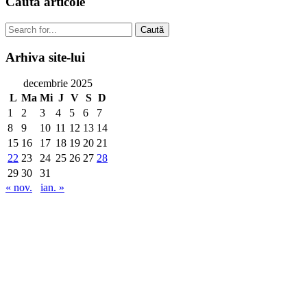
Caută
articole
Caută
Arhiva
site-lui
decembrie 2025
L
Ma
Mi
J
V
S
D
1
2
3
4
5
6
7
8
9
10
11
12
13
14
15
16
17
18
19
20
21
22
23
24
25
26
27
28
29
30
31
« nov.
ian. »