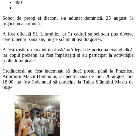
490
Sobor de preoți și diaconi s-a adunat duminică, 25 august, la
rugăciunea comună.
A fost oficiată Sf. Liturghie, iar în cadrul sujbei s-au pus diverse
cereri: pentru sănătate, liniște și înmulțirea dragostei.
A fost rostit un cuvânt de învățătură legat de pericopa evanghelică,
iar copiii prezenți au fost împărtășiți și au participat la activitățile
școlii duminicale.
Credincioșii au fost îndemnați să ducă postul până la Praznicul
Adormirii Maicii Domnului, iar pentru ziua de luni, 26 august, ora
18.00, au fost îndemnați să participe la Taina Sfântului Maslu de
obște.