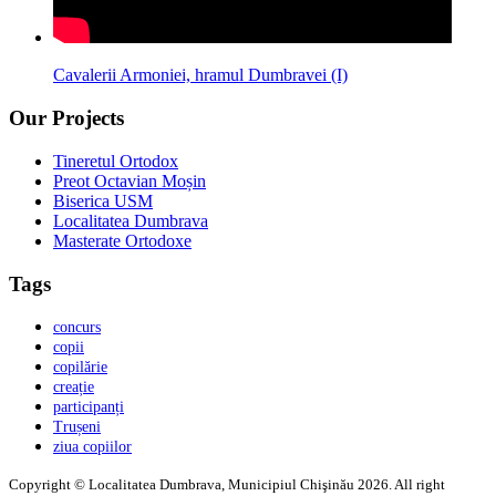
Cavalerii Armoniei, hramul Dumbravei (I)
Our Projects
Tineretul Ortodox
Preot Octavian Moșin
Biserica USM
Localitatea Dumbrava
Masterate Ortodoxe
Tags
concurs
copii
copilărie
creație
participanți
Trușeni
ziua copiilor
Copyright © Localitatea Dumbrava, Municipiul Chişinău 2026. All right