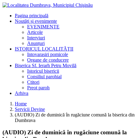
Pagina principală
Noutăți și evenimente
EVENIMENTE
Articole
Interviuri
Anunțuri
ISTORICUL LOCALITĂŢII
Intovarasiri pomicole
Organe de conducere
Biserica Sf. Ierarh Petru Movilă
Istoricul bisericii
Consiliul parohial
Ctitori
Preot paroh
Arhiva
Home
Servicii Devine
(AUDIO) Zi de duminică în rugăciune comună la biserica din
Dumbrava
(AUDIO) Zi de duminică în rugăciune comună la