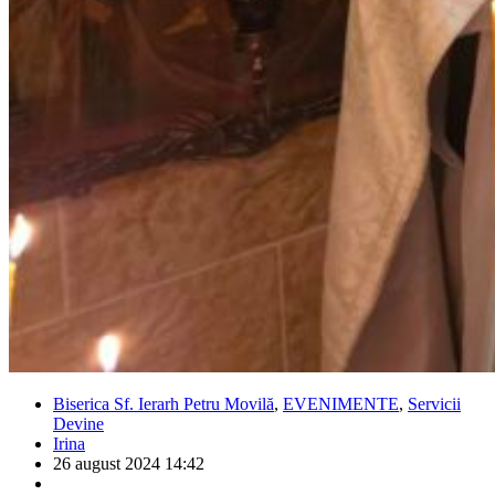
Biserica Sf. Ierarh Petru Movilă
,
EVENIMENTE
,
Servicii
Devine
Irina
26 august 2024 14:42