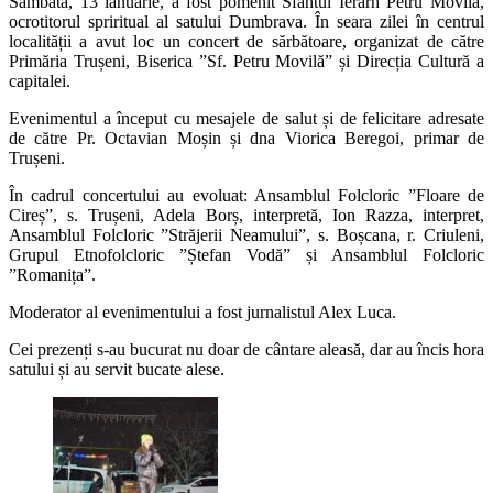
Sâmbătă, 13 ianuarie, a fost pomenit Sfântul Ierarh Petru Movilă,
ocrotitorul spriritual al satului Dumbrava. În seara zilei în centrul
localității a avut loc un concert de sărbătoare, organizat de către
Primăria Trușeni, Biserica ”Sf. Petru Movilă” și Direcția Cultură a
capitalei.
Evenimentul a început cu mesajele de salut și de felicitare adresate
de către Pr. Octavian Moșin și dna Viorica Beregoi, primar de
Trușeni.
În cadrul concertului au evoluat: Ansamblul Folcloric ”Floare de
Cireș”, s. Trușeni, Adela Borș, interpretă, Ion Razza, interpret,
Ansamblul Folcloric ”Străjerii Neamului”, s. Boșcana, r. Criuleni,
Grupul Etnofolcloric ”Ștefan Vodă” și Ansamblul Folcloric
”Romanița”.
Moderator al evenimentului a fost jurnalistul Alex Luca.
Cei prezenți s-au bucurat nu doar de cântare aleasă, dar au încis hora
satului și au servit bucate alese.