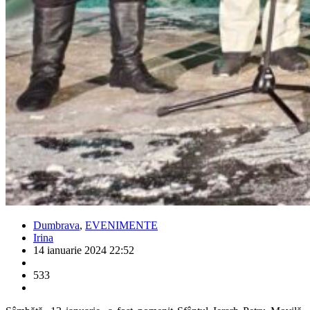
Dumbrava
,
EVENIMENTE
Irina
14 ianuarie 2024 22:52
533