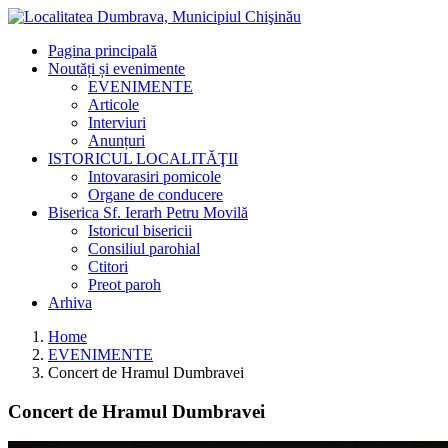
Pagina principală
Noutăți și evenimente
EVENIMENTE
Articole
Interviuri
Anunțuri
ISTORICUL LOCALITĂŢII
Intovarasiri pomicole
Organe de conducere
Biserica Sf. Ierarh Petru Movilă
Istoricul bisericii
Consiliul parohial
Ctitori
Preot paroh
Arhiva
Home
EVENIMENTE
Concert de Hramul Dumbravei
Concert de Hramul Dumbravei