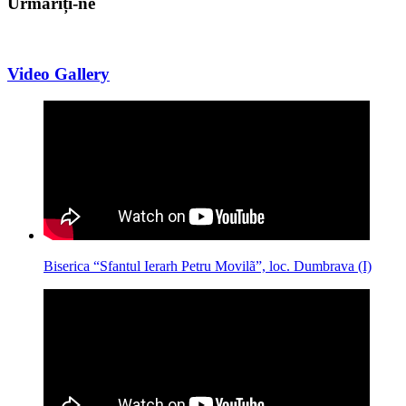
Urmăriți-ne
Video Gallery
Biserica “Sfantul Ierarh Petru Movilã”, loc. Dumbrava (I)