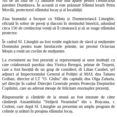
An de an ziua de 13 ianuarie este una aparte pentru credincioșii
parohiei Dumbrava. În această zi este prăznuit Sfântul Ierarh Petru
Movilă, protectorul sfântului locaș și al localității.
Ziua hramului a început cu Sfânta și Dumnezeiască Liturghie,
oficiată în sobor de preoți și diaconi în demisolul bisericii, adunând
circa 150 de credincioși veniți să îl cinstească și să se roage sfântului
protector.
În cadrul Sf. Liturghii au fost rostite rugăciuni de slavă și mulțumire
Domnului pentru toate bienfacerle primite, iar preotul Octavian
Moșin a rostit un cuvânt de mulțumire.
La eveniment au fost prezenți și reprezentanți ai unor instituții cu
care colaborează parohia: dna Viorica Beregoi, primar de Trușeni,
care a fost însoțită de un grup de consilieri; dl Lilian Carabet, șef
adjunct al Inspectoratului General al Poliției al MAI; dna Tatiana
Golban, director al LT ”O. Ghibu” din capitală; dna Olga Zaharia,
șef direcție în cadrul Direcției Generale pentru Protecția Drepturilor
Copilului, care au adresat mesaje de felicitare enoriașilor prezenți.
Răspunsurile și cântările de la strană au fost intonate de către
cântăreții Ansamblului ”Străjerii Neamului” din s. Boșcana, r.
Cruleni, care după Sf. Liturghie au prezentat un amplu program de
colinde și urături în preajma sfântului locaș.