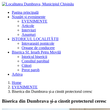
Pagina principală
Noutăți și evenimente
EVENIMENTE
Articole
Interviuri
Anunțuri
ISTORICUL LOCALITĂŢII
Intovarasiri pomicole
Organe de conducere
Biserica Sf. Ierarh Petru Movilă
Istoricul bisericii
Consiliul parohial
Ctitori
Preot paroh
Arhiva
Home
EVENIMENTE
Biserica din Dumbrava și-a cinstit protectorul ceresc
Biserica din Dumbrava și-a cinstit protectorul ceresc