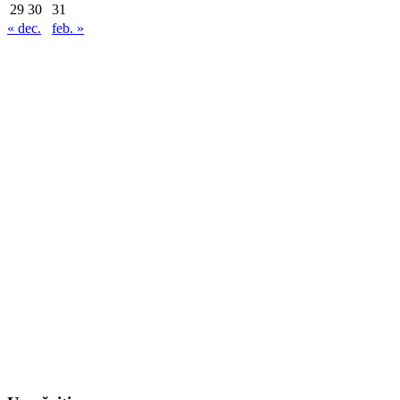
29
30
31
« dec.
feb. »