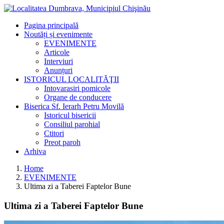
Pagina principală
Noutăți și evenimente
EVENIMENTE
Articole
Interviuri
Anunțuri
ISTORICUL LOCALITĂŢII
Intovarasiri pomicole
Organe de conducere
Biserica Sf. Ierarh Petru Movilă
Istoricul bisericii
Consiliul parohial
Ctitori
Preot paroh
Arhiva
Home
EVENIMENTE
Ultima zi a Taberei Faptelor Bune
Ultima zi a Taberei Faptelor Bune