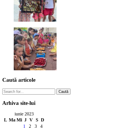
Caută
articole
Caută
Arhiva
site-lui
iunie 2023
L
Ma
Mi
J
V
S
D
1
2
3
4