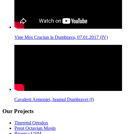
Vine Mos Craciun la Dumbrava, 07.01.2017 (IV)
Cavalerii Armoniei, hramul Dumbravei (I)
Our Projects
Tineretul Ortodox
Preot Octavian Moșin
Biserica USM