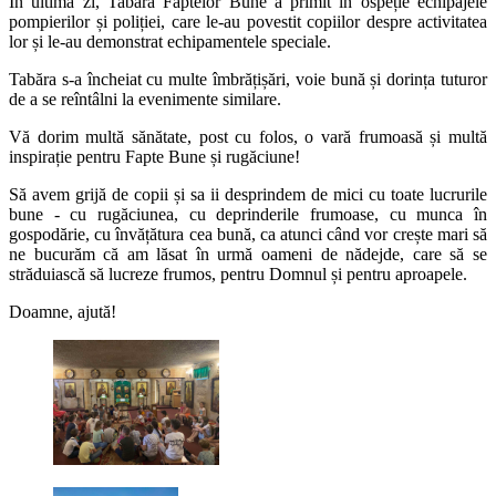
În ultima zi, Tabăra Faptelor Bune a primit în ospeție echipajele
pompierilor și poliției, care le-au povestit copiilor despre activitatea
lor și le-au demonstrat echipamentele speciale.
Tabăra s-a încheiat cu multe îmbrățișări, voie bună și dorința tuturor
de a se reîntâlni la evenimente similare.
Vă dorim multă sănătate, post cu folos, o vară frumoasă și multă
inspirație pentru Fapte Bune și rugăciune!
Să avem grijă de copii și sa ii desprindem de mici cu toate lucrurile
bune - cu rugăciunea, cu deprinderile frumoase, cu munca în
gospodărie, cu învățătura cea bună, ca atunci când vor crește mari să
ne bucurăm că am lăsat în urmă oameni de nădejde, care să se
străduiască să lucreze frumos, pentru Domnul și pentru aproapele.
Doamne, ajută!