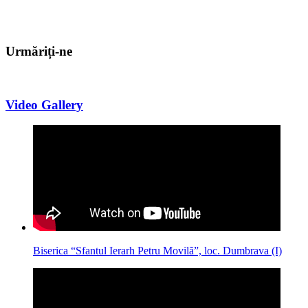
Urmăriți-ne
Video Gallery
Biserica “Sfantul Ierarh Petru Movilã”, loc. Dumbrava (I)