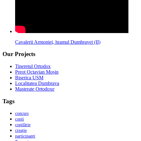
Cavalerii Armoniei, hramul Dumbravei (II)
Our Projects
Tineretul Ortodox
Preot Octavian Moșin
Biserica USM
Localitatea Dumbrava
Masterate Ortodoxe
Tags
concurs
copii
copilărie
creație
participanți