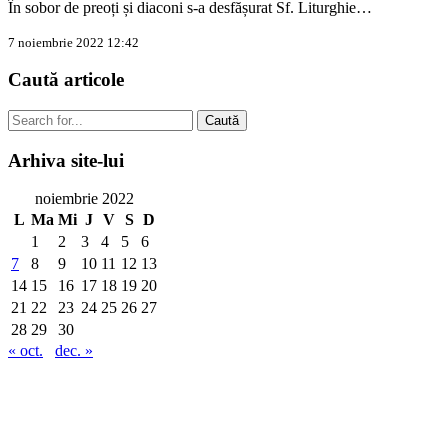
În sobor de preoți și diaconi s-a desfășurat Sf. Liturghie…
7 noiembrie 2022 12:42
Caută
articole
Caută
Arhiva
site-lui
noiembrie 2022
L
Ma
Mi
J
V
S
D
1
2
3
4
5
6
7
8
9
10
11
12
13
14
15
16
17
18
19
20
21
22
23
24
25
26
27
28
29
30
« oct.
dec. »