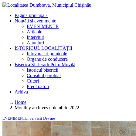
Pagina principală
Noutăți și evenimente
EVENIMENTE
Articole
Interviuri
Anunțuri
ISTORICUL LOCALITĂŢII
Intovarasiri pomicole
Organe de conducere
Biserica Sf. Ierarh Petru Movilă
Istoricul bisericii
Consiliul parohial
Ctitori
Preot paroh
Arhiva
Home
Monthly archives noiembrie 2022
EVENIMENTE
,
Servicii Devine