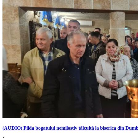
(AUDIO) Pilda bogatului nemilostiv tâlcuită la biserica din Dum