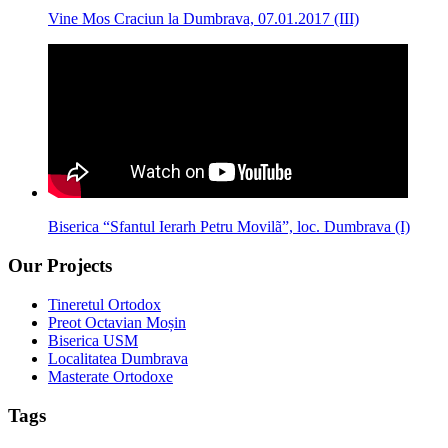
Vine Mos Craciun la Dumbrava, 07.01.2017 (III)
Biserica “Sfantul Ierarh Petru Movilã”, loc. Dumbrava (I)
Our Projects
Tineretul Ortodox
Preot Octavian Moșin
Biserica USM
Localitatea Dumbrava
Masterate Ortodoxe
Tags