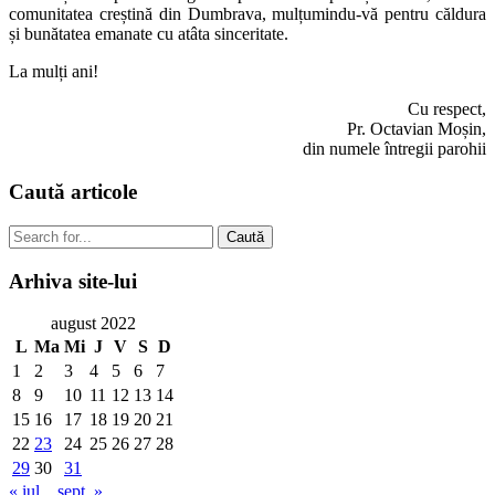
comunitatea creștină din Dumbrava, mulțumindu-vă pentru căldura
și bunătatea emanate cu atâta sinceritate.
La mulți ani!
Cu respect,
Pr. Octavian Moșin,
din numele întregii parohii
Caută
articole
Caută
Arhiva
site-lui
august 2022
L
Ma
Mi
J
V
S
D
1
2
3
4
5
6
7
8
9
10
11
12
13
14
15
16
17
18
19
20
21
22
23
24
25
26
27
28
29
30
31
« iul.
sept. »