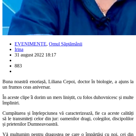
EVENIMENTE
,
Omul Săptămânii
Irina
31 august 2022 18:17
883
Buna noastră enoriașă, Liliana Cepoi, doctor în biologie, a ajuns la
un frumos ceas aniversar.
În aceste clipe îi dorim un mers liniștit, cu folos duhovnicesc și multe
împliniri.
Cumpătarea și înțelepciunea vă caracterizează, fie ca aceste calități
să le transmiteți celor din jur: oamenilor dragi, colegilor, discipolilor
și prietenilor Dumneavoastră.
Vă mulțumim pentru dragostea pe care o împărtăși cu noi, cei din