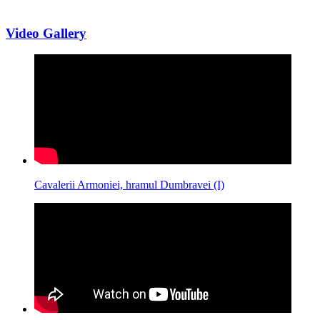
Video Gallery
Cavalerii Armoniei, hramul Dumbravei (I)