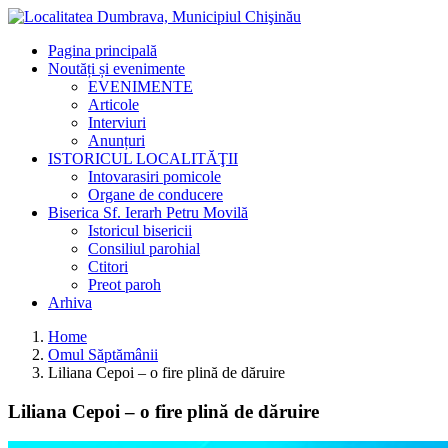
Pagina principală
Noutăți și evenimente
EVENIMENTE
Articole
Interviuri
Anunțuri
ISTORICUL LOCALITĂŢII
Intovarasiri pomicole
Organe de conducere
Biserica Sf. Ierarh Petru Movilă
Istoricul bisericii
Consiliul parohial
Ctitori
Preot paroh
Arhiva
Home
Omul Săptămânii
Liliana Cepoi – o fire plină de dăruire
Liliana Cepoi – o fire plină de dăruire