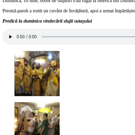
Duminică, 10 iulie, sobor de slujitori s-au rugat la biserica din Dumbra
Preotul-paroh a rostit un cuvânt de învățătură, apoi a urmat împărtășire
Predică la duminica vindecării slujii sutașului