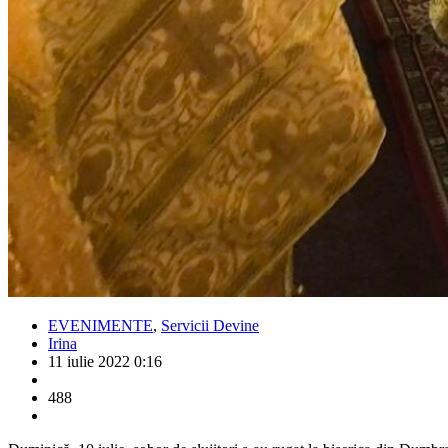
EVENIMENTE
,
Servicii Devine
Irina
11 iulie 2022 0:16
488