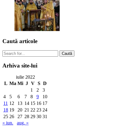
Caută
articole
Caută
Arhiva
site-lui
iulie 2022
L
Ma
Mi
J
V
S
D
1
2
3
4
5
6
7
8
9
10
11
12
13
14
15
16
17
18
19
20
21
22
23
24
25
26
27
28
29
30
31
« iun.
aug. »