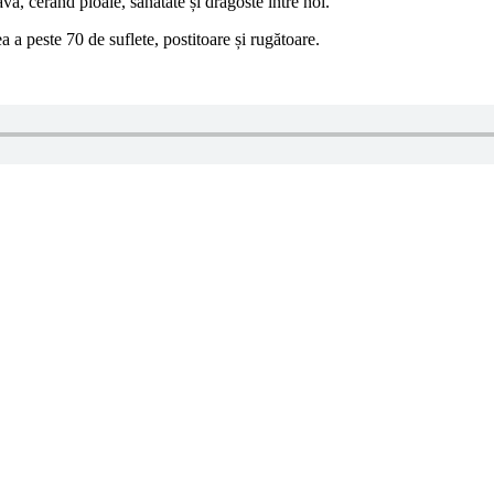
va, cerând ploaie, sănătate și dragoste între noi.
a a peste 70 de suflete, postitoare și rugătoare.