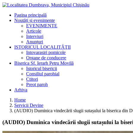
Pagina principală
Noutăți și evenimente
EVENIMENTE
Articole
Interviuri
Anunțuri
ISTORICUL LOCALITĂŢII
Intovarasiri pomicole
Organe de conducere
Biserica Sf. Ierarh Petru Movilă
Istoricul bisericii
Consiliul parohial
Ctitori
Preot paroh
Arhiva
Home
Servicii Devine
(AUDIO) Duminica vindecării slugii sutașului la biserica din
(AUDIO) Duminica vindecării slugii sutașului la bis