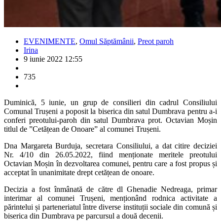
EVENIMENTE
,
Omul Săptămânii
,
Preot paroh
Irina
9 iunie 2022 12:55
735
Duminică, 5 iunie, un grup de consilieri din cadrul Consiliului
Comunal Trușeni a poposit la biserica din satul Dumbrava pentru a-i
conferi preotului-paroh din satul Dumbrava prot. Octavian Moșin
titlul de ”Cetățean de Onoare” al comunei Trușeni.
Dna Margareta Burduja, secretara Consiliului, a dat citire deciziei
Nr. 4/10 din 26.05.2022, fiind menționate meritele preotului
Octavian Moșin în dezvoltarea comunei, pentru care a fost propus și
acceptat în unanimitate drept cetățean de onoare.
Decizia a fost înmânată de către dl Ghenadie Nedreaga, primar
interimar al comunei Trușeni, menționând rodnica activitate a
părintelui și parteneriatul între diverse instituții sociale din comună și
biserica din Dumbrava pe parcursul a două decenii.