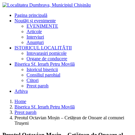
Pagina principală
Noutăți și evenimente
EVENIMENTE
Articole
Interviuri
Anunțuri
ISTORICUL LOCALITĂŢII
Intovarasiri pomicole
Organe de conducere
Biserica Sf. Ierarh Petru Movilă
Istoricul bisericii
Consiliul parohial
Ctitori
Preot paroh
Arhiva
Home
Biserica Sf. Ierarh Petru Movilă
Preot paroh
Preotul Octavian Moșin – Cetățean de Onoare al comunei
Trușeni
Preotul Octavian Moșin – Cetățean de Onoare al